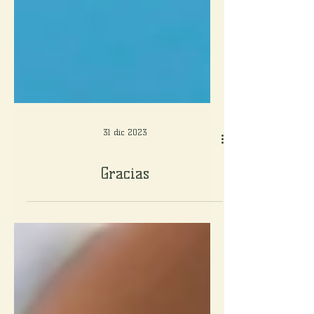
31 dic 2023
Gracias