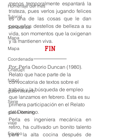
menos temporalmente espantará la 
Homenaje del mes
tristeza, pues verlos jugando felices 
Tutorial
es una de las cosas que le dan 
pequeños destellos de belleza a su 
Semblanza
vida, son momentos que la oxigenan 
Mapa
y la mantienen viva.
FIN
Mapa
Coordenada
Por: Perla Osorio Duncan (1980). 
ChatGpt
Relato que hace parte de la 
fútbol
convocatoria de textos sobre el 
trabajo y la búsqueda de empleo 
guion literario
que lanzamos en febrero. Esta es su 
Serie
primera participación en el Relato 
del Domingo.
guion literario
Perla es ingeniera mecánica en 
viaje
retiro, ha cultivado un bonito talento 
Equipo
para la alta cocina después de 