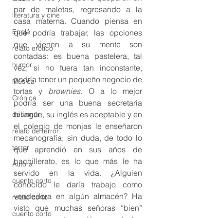
par de maletas, regresando a la 
literatura y cine
casa materna. Cuando piensa en 
Epojé
qué podría trabajar, las opciones 
que vienen a su mente son 
relato erótico
contadas: es buena pastelera, tal 
humor
vez, si no fuera tan inconstante, 
podría tener un pequeño negocio de 
Música
tortas y 
brownies
. O a lo mejor 
Crónica
podría ser una buena secretaria 
bilingüe, su inglés es aceptable y en 
desamor
el colegio de monjas le enseñaron 
relato de terror
mecanografía; sin duda, de todo lo 
terror
que aprendió en sus años de 
bachillerato, es lo que más le ha 
Autora
servido en la vida. ¿Alguien 
cuento corto
conocido le daría trabajo como 
vendedora en algún almacén? Ha 
relato corto
visto que muchas señoras “bien” 
cuento corto