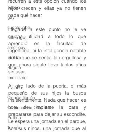
recurren a esta opción cuando los 
poesía
hijos crecen y ellas ya no tienen 
nada qué hacer. 
gay
cuento lgbti
Llegada a este punto no le ve 
mucha utilidad a todo lo que 
relato lgbti
aprendió en la facultad de 
amor gay
ingeniería, ni la inteligencia notable 
de la que se sentía tan orgullosa y 
política
que ahora siente lleva tantos años 
Bogotá
sin usar.
feminismo
Al otro lado de la puerta, el más 
invitada
pequeño de sus hijos la busca 
Ciencia ficción
insistentemente. Nada que hacer, es 
hora de limpiarse la cara y 
Convocatoria Ostomías
prepararse para dejar su escondite. 
Política
Le espera una jornada en el parque, 
Trilogía
con sus niños, una jornada que al 