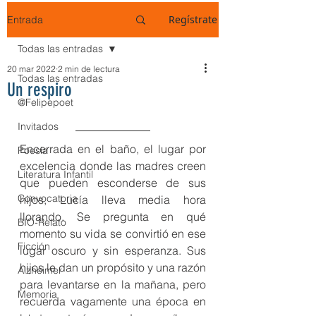
Regístrate
Entrada
Todas las entradas
20 mar 2022
2 min de lectura
Todas las entradas
Un respiro
@Felipepoet
Invitados
Encerrada en el baño, el lugar por 
Poesía
excelencia donde las madres creen 
Literatura Infantil
que pueden esconderse de sus 
Convocatoria
hijos, Lucía lleva media hora 
llorando. Se pregunta en qué 
BIO-Relato
momento su vida se convirtió en ese 
Ficción
lugar oscuro y sin esperanza. Sus 
hijos le dan un propósito y una razón 
Alzheimer
para levantarse en la mañana, pero 
Memoria
recuerda vagamente una época en 