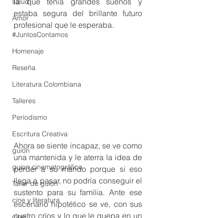
la que tenía grandes sueños y 
salud
estaba segura del brillante futuro 
Amor
profesional que le esperaba. 
#JuntosContamos
Homenaje
Reseña
Literatura Colombiana
Talleres
Periodismo
Escritura Creativa
Ahora se siente incapaz, se ve como 
guion
una mantenida y le aterra la idea de 
guion cinematográfico
perder a su marido porque si eso 
llega a pasar, no podría conseguir el 
Taller de guion
sustento para su familia. Ante ese 
cine y literatura
escenario hipotético se ve, con sus 
cuatro críos y lo que le quepa en un 
cine