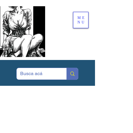
ME
NU