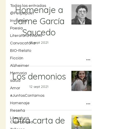
Todas las entradas
Homenaje a
@Felipepoet
Jaime García
Invitados
Poesía
Saucedo
Literatura Infantil
15 sept 2021
Convocatoria
BIO-Relato
Ficción
Alzheimer
Los demonios
Memoria
salud
12 sept 2021
Amor
#JuntosContamos
Homenaje
Reseña
Otra carta de
Literatura
Colombiana