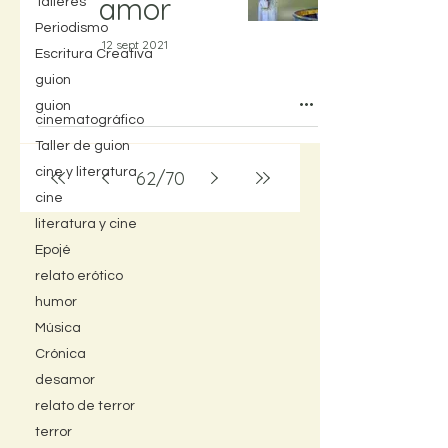
amor
Talleres
Periodismo
12 sept 2021
Escritura Creativa
guion
guion
cinematográfico
Taller de guion
cine y literatura
62
/
70
cine
literatura y cine
Epojé
relato erótico
humor
Música
Crónica
desamor
relato de terror
terror