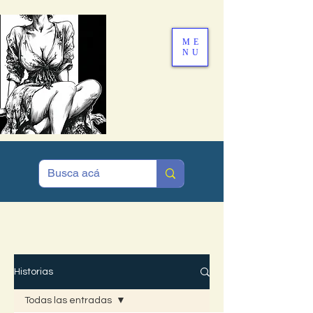
ME
NU
MENÚ
Historias
Todas las entradas