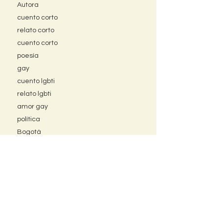
Autora
cuento corto
relato corto
cuento corto
poesía
gay
cuento lgbti
relato lgbti
amor gay
política
Bogotá
feminismo
invitada
Ciencia ficción
Convocatoria
Ostomías
Política
Trilogía