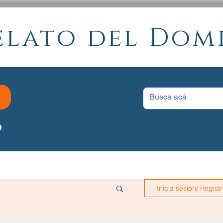
elato del Do
P
Inicia sesión/ Regíst