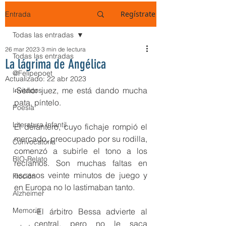
Regístrate
Entrada
Todas las entradas
26 mar 2023
3 min de lectura
Todas las entradas
La lágrima de Angélica
@Felipepoet
Actualizado:
22 abr 2023
-Señor juez, me está dando mucha 
Invitados
pata, píntelo. 
Poesía
Literatura Infantil
El delantero, cuyo fichaje rompió el 
mercado, preocupado por su rodilla, 
Convocatoria
comenzó a subirle el tono a los 
BIO-Relato
reclamos. Son muchas faltas en 
escasos veinte minutos de juego y 
Ficción
en Europa no lo lastimaban tanto. 
Alzheimer
Memoria
-El árbitro Bessa advierte al 
central, pero no le saca 