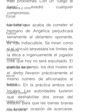
traer problemas. Con un “luego te 
llamo” evadió cualquier 
literatura y cine
compromiso. 
Epojé
La falta que acaba de cometer el 
relato erótico
hermano de Angélica perjudicará 
humor
seriamente al delantero oponente, 
Música
es roja indiscutible. Se miran como 
si el vínculo atravesara los límites de 
Crónica
la ética e ingenuamente el jugador 
desamor
cree que hoy no será expulsado. El 
partido es parejo, los dos rivales en 
relato de terror
el 
derby 
llevaron prácticamente el 
terror
mismo número de aficionados al 
Autora
estadio. En la práctica ambos son 
locales. Las autoridades tuvieron 
cuento corto
que deshabilitar dos zonas del 
relato corto
estadio para que las barras bravas 
no tuvieran ocasión de acercarse. 
cuento corto