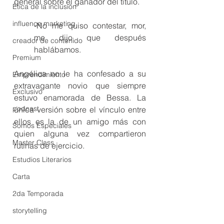
general sobre el ganador del título. 
Ética de la inclusión
influence marketing
-No me quiso contestar, mor, 
me dijo que después 
creador de contenido
hablábamos.
Premium
Angélica no le ha confesado a su 
Emprendimiento
extravagante novio que siempre 
Exclusivo
estuvo enamorada de Bessa. La 
podcast
única versión sobre el vínculo entre 
ellos es la de un amigo más con 
Somos Especiales
quien alguna vez compartieron 
Master Class
rutinas de ejercicio.
Estudios Literarios
Carta
2da Temporada
storytelling