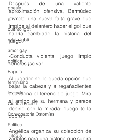
Después de una valiente 
poesía
aproximación ofensiva, Bermúdez 
comete una nueva falta grave que 
gay
impide al delantero hacer el gol que 
cuento lgbti
habría cambiado la historia del 
relato lgbti
juego. 
amor gay
-Conducta violenta, juego limpio 
política
señores ¡se va! 
Bogotá
Al jugador no le queda opción que 
feminismo
bajar la cabeza y a regañadientes 
invitada
abandona el terreno de juego. Mira 
al amigo de su hermana y parece 
Ciencia ficción
decirle con la mirada: “luego te la 
Convocatoria Ostomías
cobro”.
Política
Angélica organiza su colección de 
Trilogía
zapatos para una historia que subirá 