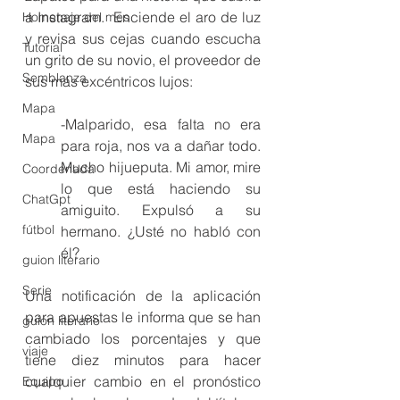
a Instagram.  Enciende el aro de luz 
Homenaje del mes
y revisa sus cejas cuando escucha 
Tutorial
un grito de su novio, el proveedor de 
Semblanza
sus más excéntricos lujos:
Mapa
-Malparido, esa falta no era 
Mapa
para roja, nos va a dañar todo. 
Mucho hijueputa. Mi amor, mire 
Coordenada
lo que está haciendo su 
ChatGpt
amiguito. Expulsó a su 
fútbol
hermano. ¿Usté no habló con 
él? 
guion literario
Serie
Una notificación de la aplicación 
para apuestas le informa que se han 
guion literario
cambiado los porcentajes y que 
viaje
tiene diez minutos para hacer 
cualquier cambio en el pronóstico 
Equipo