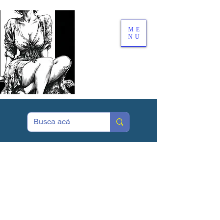
ME
NU