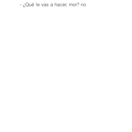
- ¿Qué le vas a hacer, mor? no 
te pases...
El novio de la modelo e 
influencer
hace parte de una organización 
criminal que ha estado trasladando 
dinero a Panamá. A través de 
apuestas ha lavado gran parte del 
dinero con el que piensa comprarle 
una casa a Angélica en la Bahía de 
Biscayne, donde piensa llevar el 
dinero poco a poco, para no 
levantar sospechas…
Siguientes capítulos
: 