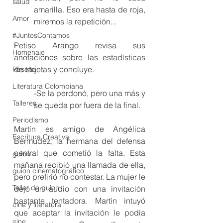
salud
amarilla. Eso era hasta de roja, 
Amor
miremos la repetición... 
#JuntosContamos
Petiso Arango revisa sus 
Homenaje
anotaciones sobre las estadísticas 
de tarjetas y concluye. 
Reseña
Literatura Colombiana
-Se la perdonó, pero una más y 
Talleres
se queda por fuera de la final. 
Periodismo
Martín es amigo de Angélica 
Escritura Creativa
Bermúdez, la hermana del defensa 
central que cometió la falta. Esta 
guion
mañana recibió una llamada de ella, 
guion cinematográfico
pero prefirió no contestar. La mujer le 
Taller de guion
dejó un audio con una invitación 
bastante tentadora. Martín intuyó 
cine y literatura
que aceptar la invitación le podía 
cine