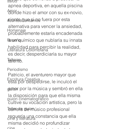
salud
apnea deportiva, en aquella piscina 
Amor
donde hizo el amor con su ex-novio, 
siente que si no fuera por esta 
#JuntosContamos
alternativa para vencer la ansiedad, 
Homenaje
probablemente estaría encadenada 
a un químico que nublaría su innata 
Reseña
habilidad para percibir la realidad, 
Literatura Colombiana
es decir, desperdiciaría su mayor 
Talleres
talento. 
Periodismo
Patricio, el aventurero mayor que 
Escritura Creativa
está por despedirse, le inculcó el 
amor por la música y sembró en ella 
guion
la disposición para que ella misma 
guion cinematográfico
cultive su vocación artística, pero la 
Taller de guion
carrera de músico profesional 
requería una constancia que ella 
cine y literatura
misma decidió no profundizar 
cine