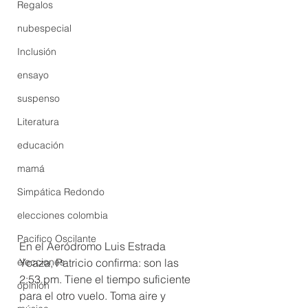
Regalos
nubespecial
Inclusión
ensayo
suspenso
Literatura
educación
mamá
Simpática Redondo
elecciones colombia
Pacifico Oscilante
En el Aeródromo Luis Estrada 
elecciones
Ycaza, Patricio confirma: son las 
2:53 pm. Tiene el tiempo suficiente 
opinión
para el otro vuelo. Toma aire y 