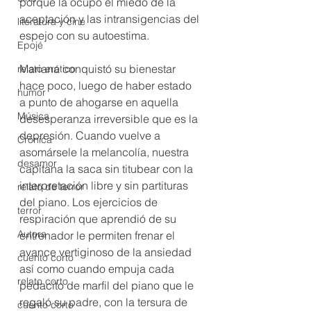
porque la ocupó el miedo de la 
aceptación y las intransigencias del 
literatura y cine
espejo con su autoestima.
Epojé
Mariana conquistó su bienestar 
relato erótico
hace poco, luego de haber estado 
humor
a punto de ahogarse en aquella 
Música
desesperanza irreversible que es la 
depresión. Cuando vuelve a 
Crónica
asomársele la melancolía, nuestra 
desamor
capitana la saca sin titubear con la 
interpretación libre y sin partituras 
relato de terror
del piano. Los ejercicios de 
terror
respiración que aprendió de su 
Autora
entrenador le permiten frenar el 
avance vertiginoso de la ansiedad 
cuento corto
así como cuando empuja cada 
relato corto
pedacito de marfil del piano que le 
regaló su padre, con la tersura de 
cuento corto