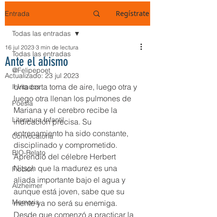
Regístrate
Entrada
Todas las entradas
16 jul 2023
3 min de lectura
Todas las entradas
Ante el abismo
@Felipepoet
Actualizado:
23 jul 2023
Una corta toma de aire, luego otra y 
Invitados
luego otra llenan los pulmones de 
Poesía
Mariana y el cerebro recibe la 
Literatura Infantil
indicación precisa. Su 
entrenamiento ha sido constante, 
Convocatoria
disciplinado y comprometido. 
BIO-Relato
Aprendió del célebre Herbert 
Nitsch que la madurez es una 
Ficción
aliada importante bajo el agua y 
Alzheimer
aunque está joven, sabe que su 
Memoria
mente ya no será su enemiga. 
Desde que comenzó a practicar la 