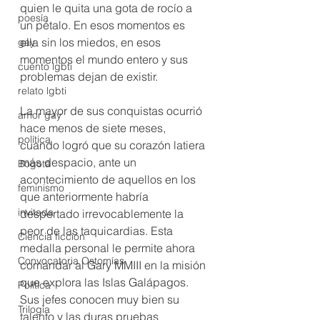
quien le quita una gota de rocío a 
poesía
un pétalo. En esos momentos es 
ella sin los miedos, en esos 
gay
momentos el mundo entero y sus 
cuento lgbti
problemas dejan de existir.
relato lgbti
La mayor de sus conquistas ocurrió 
amor gay
hace menos de siete meses, 
política
cuando logró que su corazón latiera 
más despacio, ante un 
Bogotá
acontecimiento de aquellos en los 
feminismo
que anteriormente habría 
invitada
despertado irrevocablemente la 
peor de las taquicardias. Esta 
Ciencia ficción
medalla personal le permite ahora 
Convocatoria Ostomías
comandar al Gary MMIII en la misión 
que explora las Islas Galápagos. 
Política
Sus jefes conocen muy bien su 
Trilogía
talento y las duras pruebas 