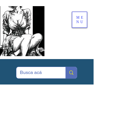
ME
NU