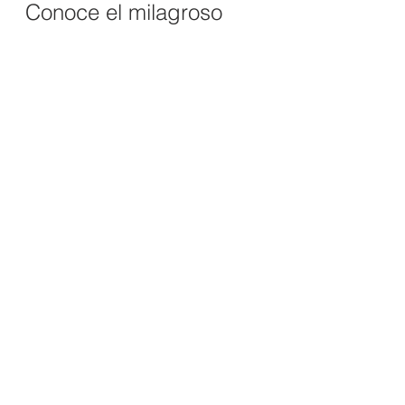
Conoce el milagroso 
final de esta historia 
acá: "
Los infinitos
" y 
accede al 
contenido 
Premium
 que tenemos 
para ti.
Por: 
Luis Felipe Jiménez Jiménez 
(1976), Julio de 2023.
© 
Todos los derechos reservados.
Foto: 
Elianne Dipp
Serie
relato corto
cuento corto