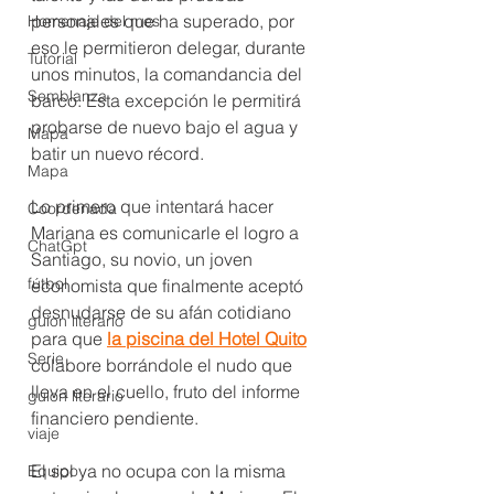
personales que ha superado, por 
Homenaje del mes
eso le permitieron delegar, durante 
Tutorial
unos minutos, la comandancia del 
Semblanza
barco. Esta excepción le permitirá 
probarse de nuevo bajo el agua y 
Mapa
batir un nuevo récord. 
Mapa
Lo primero que intentará hacer 
Coordenada
Mariana es comunicarle el logro a 
ChatGpt
Santiago, su novio, un joven 
fútbol
economista que finalmente aceptó 
desnudarse de su afán cotidiano 
guion literario
para que 
la piscina del Hotel Quito
Serie
colabore borrándole el nudo que 
lleva en el cuello, fruto del informe 
guion literario
financiero pendiente.
viaje
El sol ya no ocupa con la misma 
Equipo