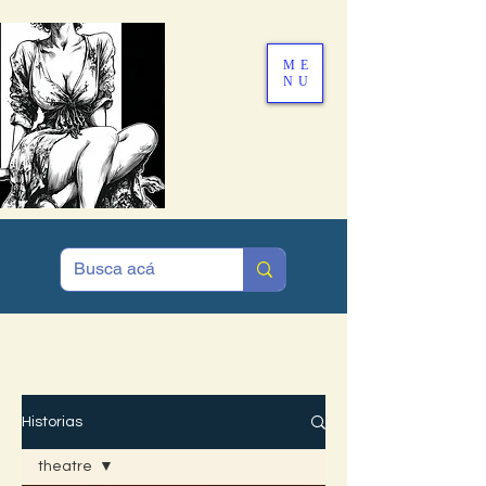
ME
NU
MENÚ
Historias
theatre