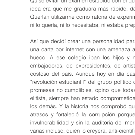
Quise evitar un examen estúpido con el qu
idea era que me graduara más rápido, da
Querían utilizarme como ratona de experim
ni lo quería, ni lo necesitaba, ni estaba pr
Así que decidí crear una personalidad para
una carta por internet con una amenaza al
hueco. A ese colegio iban los hijos y n
embajadores, de expresidentes, de artis
costoso del país. Aunque hoy en día cas
“revolución estudiantil” del grupo polític
promesas no cumplibles, opino que todas
elitista, siempre han estado comprometidas
los demás. Y la historia nos comprobó qu
atrasos y fortaleció la corrupción por
invulnerabilidad y sin la auditoría del m
varias incluso, quién lo creyera, anti-científ