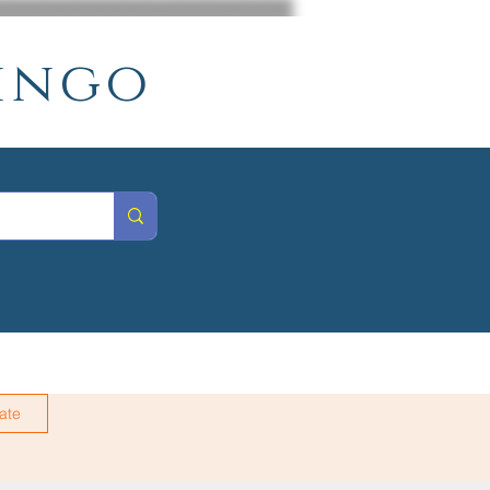
mingo
rate