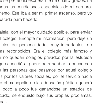
e se pretendía exonerarme de cuatro grados. La 
das las condiciones especiales de mi cerebro. 
ento. Ese iba a ser mi primer ascenso, pero yo 
eparada para hacerlo.
lela, con el mayor cuidado posible, para enviar 
 colegio. Encripté mi información, pero dejé un 
ietos de personalidades muy importantes, de 
tas reconocidos. Era el colegio más famoso y 
i no quedan colegios privados por la estúpida 
o que accedió al poder para acabar lo bueno con 
 las personas que pasamos por aquel colegio 
 por los valores sociales, por el servicio hacia 
e el monopolio de la educación pública generó 
que poco a poco fue ganándose un estados de 
ercado, se enquistó bajo sus propias proclamas, 
icas.