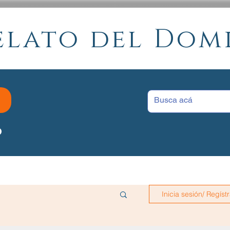
elato del Do
P
Inicia sesión/ Regíst