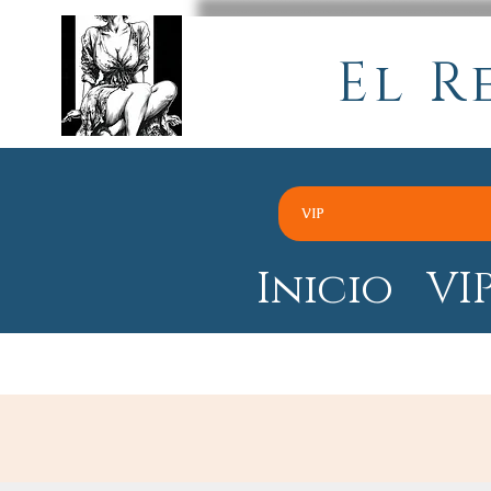
El R
VIP
Inicio
VI