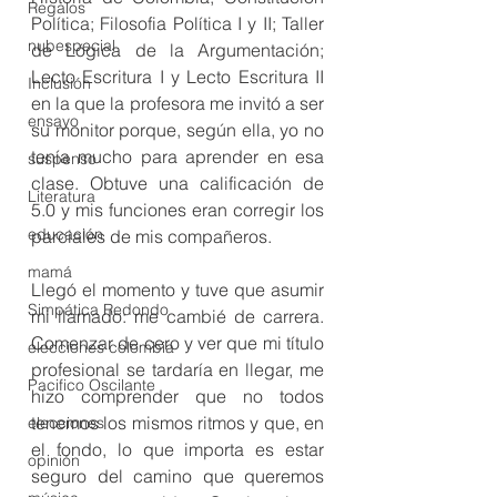
Regalos
Política; Filosofia Política I y II; Taller 
nubespecial
de Lógica de la Argumentación; 
Lecto Escritura I y Lecto Escritura II 
Inclusión
en la que la profesora me invitó a ser 
ensayo
su monitor porque, según ella, yo no 
tenía mucho para aprender en esa 
suspenso
clase. Obtuve una calificación de 
Literatura
5.0 y mis funciones eran corregir los 
educación
parciales de mis compañeros. 
mamá
Llegó el momento y tuve que asumir 
Simpática Redondo
mi llamado: me cambié de carrera. 
Comenzar de cero y ver que mi título 
elecciones colombia
profesional se tardaría en llegar, me 
Pacifico Oscilante
hizo comprender que no todos 
tenemos los mismos ritmos y que, en 
elecciones
el fondo, lo que importa es estar 
opinión
seguro del camino que queremos 