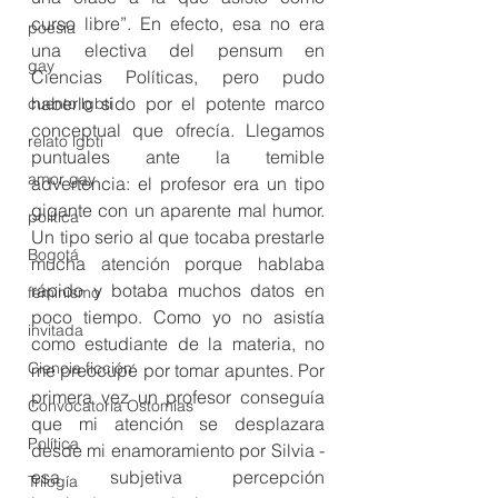
curso libre”. En efecto, esa no era 
poesía
una electiva del pensum en 
gay
Ciencias Políticas, pero pudo 
haberlo sido por el potente marco 
cuento lgbti
conceptual que ofrecía. Llegamos 
relato lgbti
puntuales ante la temible 
amor gay
advertencia: el profesor era un tipo 
gigante con un aparente mal humor. 
política
Un tipo serio al que tocaba prestarle 
Bogotá
mucha atención porque hablaba 
rápido y botaba muchos datos en 
feminismo
poco tiempo. Como yo no asistía 
invitada
como estudiante de la materia, no 
Ciencia ficción
me preocupé por tomar apuntes. Por 
primera vez un profesor conseguía 
Convocatoria Ostomías
que mi atención se desplazara 
Política
desde mi enamoramiento por Silvia -
esa subjetiva percepción 
Trilogía