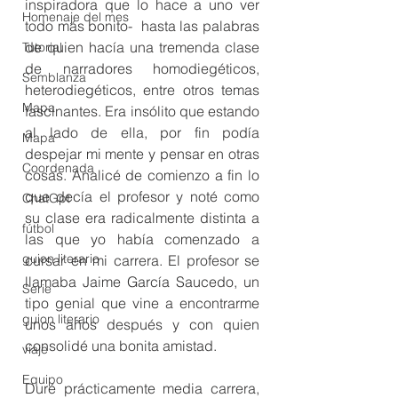
inspiradora que lo hace a uno ver 
Homenaje del mes
todo más bonito-  hasta las palabras 
de quien hacía una tremenda clase 
Tutorial
de narradores homodiegéticos, 
Semblanza
heterodiegéticos, entre otros temas 
Mapa
fascinantes. Era insólito que estando 
al lado de ella, por fin podía 
Mapa
despejar mi mente y pensar en otras 
Coordenada
cosas. Analicé de comienzo a fin lo 
que decía el profesor y noté como 
ChatGpt
su clase era radicalmente distinta a 
fútbol
las que yo había comenzado a 
guion literario
cursar en mi carrera. El profesor se 
llamaba Jaime García Saucedo, un 
Serie
tipo genial que vine a encontrarme 
guion literario
unos años después y con quien 
consolidé una bonita amistad.
viaje
Equipo
Duré prácticamente media carrera, 