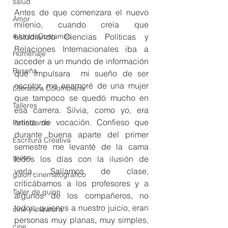
salud
Antes de que comenzara el nuevo 
Amor
milenio, cuando creía que 
#JuntosContamos
estudiando Ciencias Políticas y 
Relaciones Internacionales iba a 
Homenaje
acceder a un mundo de información 
Reseña
que impulsara  mi sueño de ser 
escritor, me enamoré de una mujer 
Literatura Colombiana
que tampoco se quedó mucho en 
Talleres
esa carrera. Silvia, como yo, era 
artista de vocación. Confieso que 
Periodismo
durante buena aparte del primer 
Escritura Creativa
semestre me levanté de la cama 
guion
todos los días con la ilusión de 
verla. Salíamos de clase, 
guion cinematográfico
criticábamos a los profesores y a 
Taller de guion
algunos de los compañeros, no 
todos, quienes a nuestro juicio, eran 
cine y literatura
personas muy planas, muy simples, 
cine