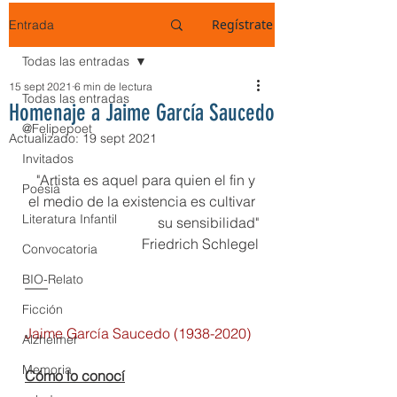
Regístrate
Entrada
Todas las entradas
15 sept 2021
6 min de lectura
Todas las entradas
Homenaje a Jaime García Saucedo
@Felipepoet
Actualizado:
19 sept 2021
Invitados
"Artista es aquel para quien el fin y 
Poesía
el medio de la existencia es cultivar 
Literatura Infantil
su sensibilidad"
Friedrich Schlegel
Convocatoria
BIO-Relato
Ficción
Jaime García Saucedo (1938-2020)
Alzheimer
Memoria
Cómo lo conocí