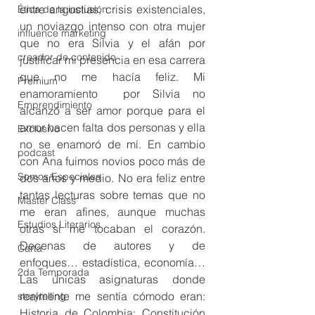
entre angustias, crisis existenciales, 
Ética de la inclusión
un noviazgo intenso con otra mujer 
influence marketing
que no era Silvia y el afán por 
creador de contenido
justificar mi presencia en esa carrera 
que no me hacía feliz. Mi 
Premium
enamoramiento  por Silvia no 
Emprendimiento
alcanzó a ser amor porque para el 
amor hacen falta dos personas y ella 
Exclusivo
no se enamoró de mí. En cambio 
podcast
con Ana fuimos novios poco más de 
Somos Especiales
dos años y medio. No era feliz entre 
tantas lecturas sobre temas que no 
Master Class
me eran afines, aunque muchas 
Estudios Literarios
otras sí me tocaban el corazón. 
Decenas de autores y de 
Carta
enfoques… estadística, economía… 
2da Temporada
Las únicas asignaturas donde 
realmente me sentía cómodo eran: 
storytelling
Historia de Colombia; Constitución 