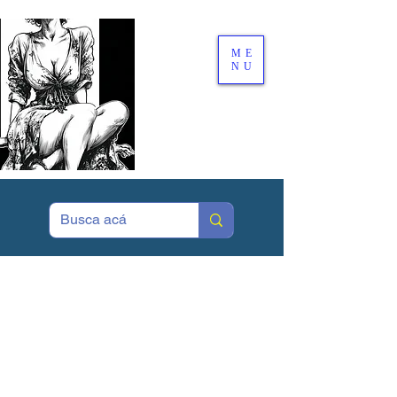
ME
NU