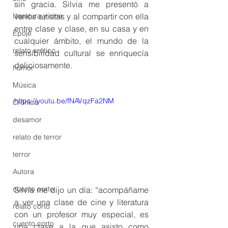
sin gracia. Silvia me presentó a 
literatura y cine
varios artistas y al compartir con ella 
entre clase y clase, en su casa y en 
Epojé
cualquier ámbito, el mundo de la 
relato erótico
sensibilidad cultural se enriquecía 
deliciosamente. 
humor
Música
https://youtu.be/fNAVqzFa2NM
Crónica
desamor
relato de terror
terror
Autora
cuento corto
Silvia me dijo un día: “acompáñame 
a ver una clase de cine y literatura 
relato corto
con un profesor muy especial, es 
cuento corto
una clase a la que asisto como 