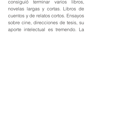
consiguió terminar varios libros, 
novelas largas y cortas. Libros de 
cuentos y de relatos cortos. Ensayos 
sobre cine, direcciones de tesis, su 
aporte intelectual es tremendo. La 
Universidad Javeriana le otorgó la 
Cruz de Oro San Francisco Javier 
por su destacado compromiso con 
la comunidad educativa. Su periplo 
por Europa tuvo el heróico sueño de 
contactar a editoriales en varios 
países para que publicaran su obra. 
Participó, según me dijo, en algunos 
concursos. Buena parte de su obra 
literaria sigue inédita aún cuando su 
obra publicada es fecunda. El 15 de 
septiembre de 2020 falleció. 
Agradezco a Dios y a la vida por 
haberme dado un amigo como él y 