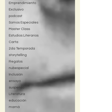
Emprendimiento
Exclusivo
podcast
Somos Especiales
Master Class
Estudios Literarios
Carta
2da Temporada
storytelling
Regalos
nubespecial
Inclusión
ensayo
suspenso
Literatura
educación
mamá