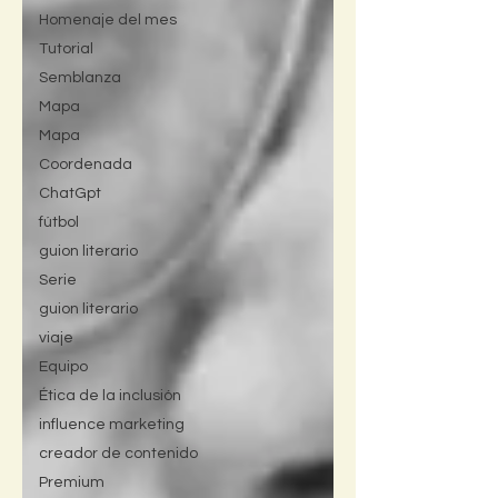
Homenaje del mes
Tutorial
Semblanza
Mapa
Mapa
Coordenada
ChatGpt
fútbol
guion literario
Serie
guion literario
viaje
Equipo
Ética de la inclusión
influence marketing
creador de contenido
Premium