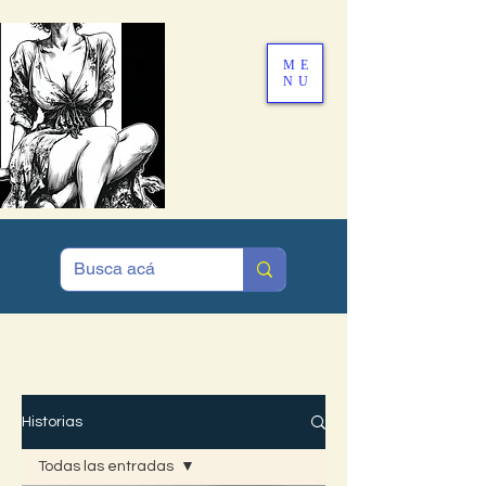
ME
NU
MENÚ
Historias
Todas las entradas