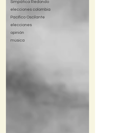
Simpática Redondo
elecciones colombia
Pacifico Oscilante
elecciones
opinión
música