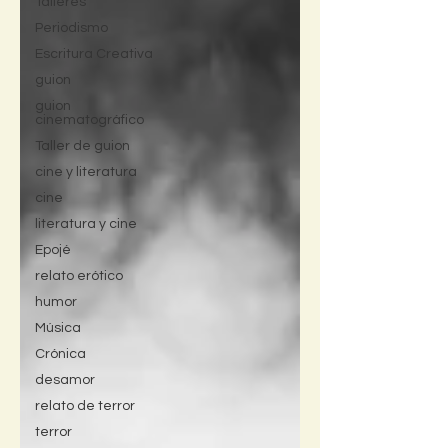
Talleres
Periodismo
Escritura Creativa
guion
guion
cinematográfico
Taller de guion
cine y literatura
cine
literatura y cine
Epojé
relato erótico
humor
Música
Crónica
desamor
relato de terror
terror