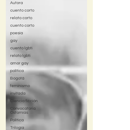
Autora
cuento corto
relato corto
cuento corto
poesía
gay
cuento lgbti
relato lgbti
amor gay
política
Bogotá
feminismo
invitada
Ciencia ficción
Convocatoria
Ostomías
Política
Trilogía