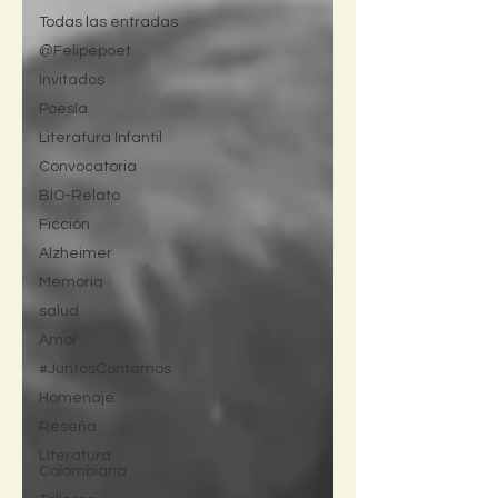
Todas las entradas
@Felipepoet
Invitados
Poesía
Literatura Infantil
Convocatoria
BIO-Relato
Ficción
Alzheimer
Memoria
salud
Amor
#JuntosContamos
Homenaje
Reseña
Literatura
Colombiana