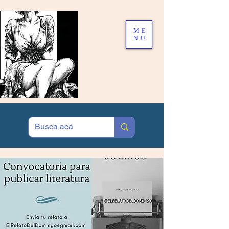
ME
NU