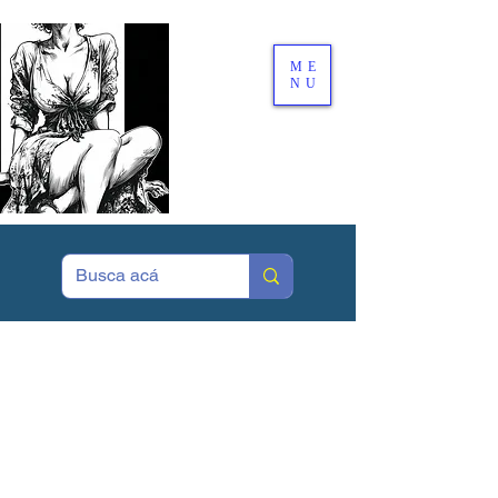
ME
NU