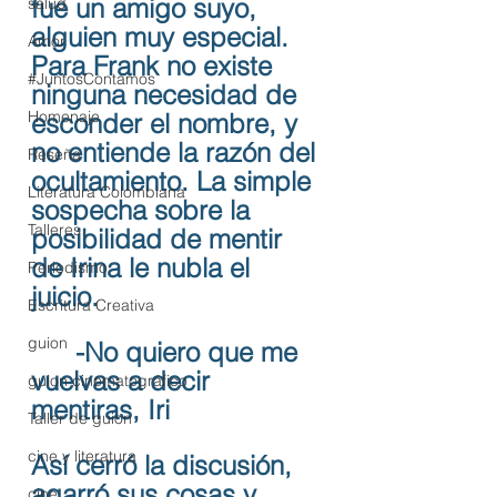
fue un amigo suyo, 
salud
alguien muy especial. 
Amor
Para Frank no existe 
#JuntosContamos
ninguna necesidad de 
Homenaje
esconder el nombre, y 
no entiende la razón del 
Reseña
ocultamiento. La simple 
Literatura Colombiana
sospecha sobre la 
Talleres
posibilidad de mentir 
de Irina le nubla el 
Periodismo
juicio.
Escritura Creativa
guion
	-No quiero que me 
vuelvas a decir 
guion cinematográfico
mentiras, Iri
Taller de guion
cine y literatura
Así cerró la discusión, 
agarró sus cosas y 
cine