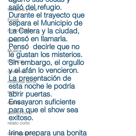
salió del refugio. 
literatura y cine
Durante el trayecto que 
Epojé
separa el Municipio de 
La Calera y la ciudad, 
relato erótico
pensó en llamarla. 
humor
Pensó  decirle que no 
Música
le gustan los misterios. 
Sin embargo, el orgullo 
Crónica
y el afán lo vencieron. 
desamor
La presentación de 
relato de terror
esta noche le podría 
terror
abrir puertas. 
Ensayaron suficiente 
Autora
para que el show sea 
cuento corto
exitoso.
relato corto
Irina prepara una bonita 
cuento corto