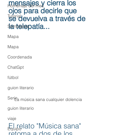
mensajes y cierra los 
Homenaje del mes
ojos para decirle que 
Tutorial
se devuelva a través de 
la telepatía...
Semblanza
Mapa
Mapa
Coordenada
ChatGpt
fútbol
guion literario
Serie
La música sana cualquier dolencia
guion literario
viaje
El relato "Música sana" 
Equipo
retoma a dos de los 