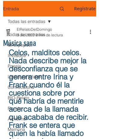
Regístrate
Entrada
Todas las entradas
ElRelatoDelDomingo
Todas las entradas
3 dic 2023
2 min de lectura
Música sana
@Felipepoet
Celos, malditos celos. 
Invitados
Nada describe mejor la 
Poesía
desconfianza que se 
genera entre Irina y 
Literatura Infantil
Frank cuando él la 
Convocatoria
cuestiona sobre por 
BIO-Relato
qué habría de mentirle 
acerca de la llamada 
Ficción
que acababa de recibir. 
Alzheimer
Frank se entera que 
Memoria
quien la había llamado 