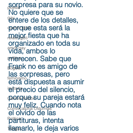
sorpresa para su novio. 
poesía
No quiere que se 
gay
entere de los detalles, 
porque esta será la 
cuento lgbti
mejor fiesta que ha 
relato lgbti
organizado en toda su 
amor gay
vida, ambos lo 
merecen. Sabe que 
política
Frank no es amigo de 
Bogotá
las sorpresas, pero 
feminismo
está dispuesta a asumir 
el precio del silencio, 
invitada
porque su pareja estará 
Ciencia ficción
muy feliz. Cuando nota 
Convocatoria Ostomías
el olvido de las 
Política
partituras, intenta 
llamarlo, le deja varios 
Trilogía