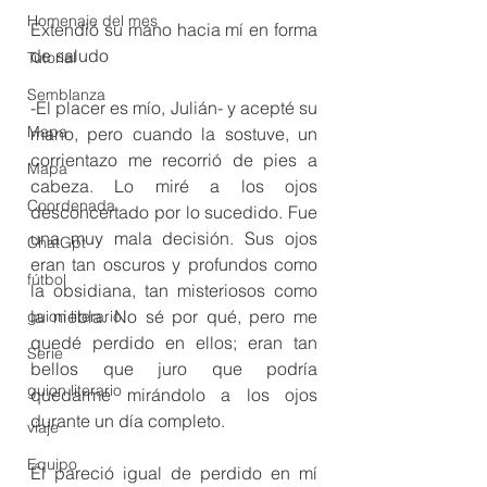
Homenaje del mes
Extendió su mano hacia mí en forma 
de saludo
Tutorial
Semblanza
-El placer es mío, Julián- y acepté su 
Mapa
mano, pero cuando la sostuve, un 
corrientazo me recorrió de pies a 
Mapa
cabeza. Lo miré a los ojos 
Coordenada
desconcertado por lo sucedido. Fue 
una muy mala decisión. Sus ojos 
ChatGpt
eran tan oscuros y profundos como 
fútbol
la obsidiana, tan misteriosos como 
la niebla. No sé por qué, pero me 
guion literario
quedé perdido en ellos; eran tan 
Serie
bellos que juro que podría 
guion literario
quedarme mirándolo a los ojos 
durante un día completo.
viaje
Equipo
Él pareció igual de perdido en mí 