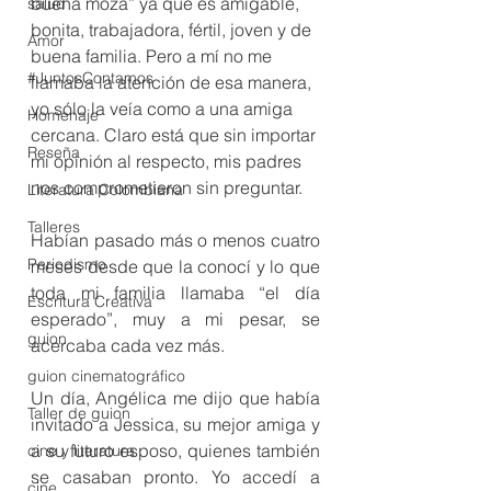
buena moza” ya que es amigable, 
salud
bonita, trabajadora, fértil, joven y de 
Amor
buena familia. Pero a mí no me 
#JuntosContamos
llamaba la atención de esa manera, 
yo sólo la veía como a una amiga 
Homenaje
cercana. Claro está que sin importar 
Reseña
mi opinión al respecto, mis padres 
nos comprometieron sin preguntar.
Literatura Colombiana
Talleres
Habían pasado más o menos cuatro 
Periodismo
meses desde que la conocí y lo que 
toda mi familia llamaba “el día 
Escritura Creativa
esperado”, muy a mi pesar, se 
guion
acercaba cada vez más.
guion cinematográfico
Un día, Angélica me dijo que había 
Taller de guion
invitado a Jessica, su mejor amiga y 
a su futuro esposo, quienes también 
cine y literatura
se casaban pronto. Yo accedí a 
cine