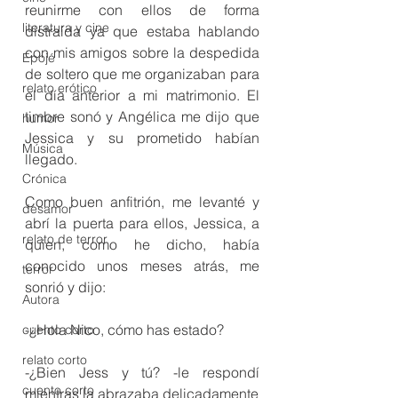
reunirme con ellos de forma 
literatura y cine
distraída ya que estaba hablando 
con mis amigos sobre la despedida 
Epojé
de soltero que me organizaban para 
relato erótico
el día anterior a mi matrimonio. El 
timbre sonó y Angélica me dijo que 
humor
Jessica y su prometido habían 
Música
llegado.
Crónica
Como buen anfitrión, me levanté y 
desamor
abrí la puerta para ellos, Jessica, a 
relato de terror
quien, como he dicho, había 
conocido unos meses atrás, me 
terror
sonrió y dijo:
Autora
-¿Hola Nico, cómo has estado?
cuento corto
relato corto
-¿Bien Jess y tú? -le respondí 
cuento corto
mientras la abrazaba delicadamente 