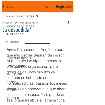
Regístrate
Entrada
Todas las entradas
2 ene 2022
6 min de lectura
Todas las entradas
La despedida*
@Felipepoet
Invitados
Accedí a conocer a Angélica para 
Poesía
que mis padres dejaran de insistir. 
Literatura Infantil
Al principio fue algo incómoda la 
Convocatoria
cita que nos organizaron, pero 
después de unos minutos ya 
BIO-Relato
estábamos hablando con 
Ficción
normalidad y así pasaron los meses 
después de conocer a la que ahora 
Alzheimer
es mi futura esposa. Y sí, puede que 
Memoria
sea lo que mi abuela llamaría “una 