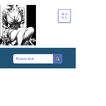
ME
NU