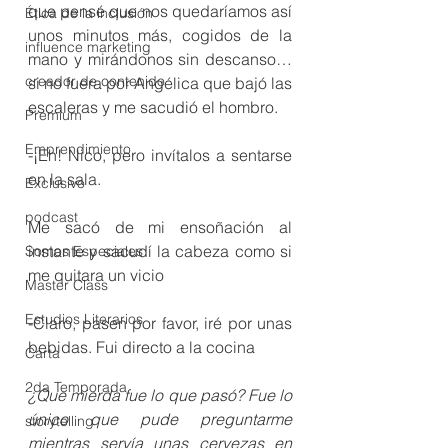
que pensé que nos quedaríamos así 
Ética de la inclusión
unos minutos más, cogidos de la 
influence marketing
mano y mirándonos sin descanso… 
creador de contenido
si no fuera por Angélica que bajó las 
escaleras y me sacudió el hombro.
Premium
Emprendimiento
-¡Eh! Nico, pero invítalos a sentarse 
en la sala.
Exclusivo
podcast
Me sacó de mi ensoñación al 
instante y sacudí la cabeza como si 
Somos Especiales
me quitara un vicio
Master Class
Estudios Literarios
-Claro, pasen por favor, iré por unas 
bebidas. Fui directo a la cocina
Carta
2da Temporada
¿Que mierda fue lo que pasó? Fue lo 
único que pude preguntarme 
storytelling
mientras servía unas cervezas en 