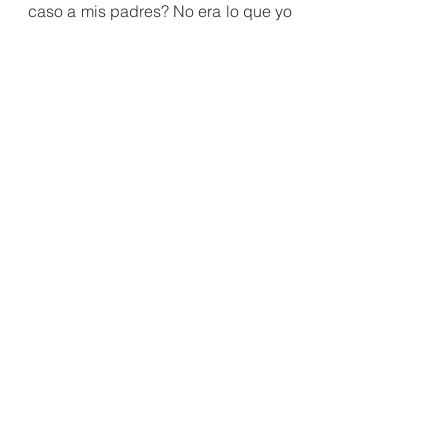
caso a mis padres? No era lo que yo 
quisiera porque yo solamente quería 
estar con Julián y punto
Sollocé entre el beso haciendo que 
Julián parara.
-¿Estás bien? Yo… Yo no debí… lo 
lamento, Nico
-No- acerté a decir, haciendo que 
me mirara.
-No hiciste nada malo Juli, yo te 
seguí el beso…pero no podemos 
hacer esto.
-Lo sé