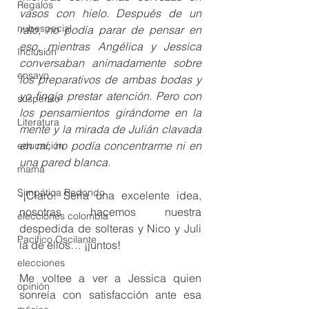
Regalos
vasos con hielo. Después de un 
nubespecial
rato, no podía parar de pensar en 
eso, mientras Angélica y Jessica 
Inclusión
conversaban animadamente sobre 
ensayo
los preparativos de ambas bodas y 
yo fingía prestar atención. Pero con 
suspenso
los pensamientos girándome en la 
Literatura
mente y la mirada de Julián clavada 
en mí, no podía concentrarme ni en 
educación
una pared blanca.
mamá
Simpática Redondo
-¡Claro! Sería una excelente idea, 
nosotras hacemos nuestra 
elecciones colombia
despedida de solteras y Nico y Juli 
Pacifico Oscilante
la de ellos… ¡juntos!
elecciones
Me voltee a ver a Jessica quien 
opinión
sonreía con satisfacción ante esa 