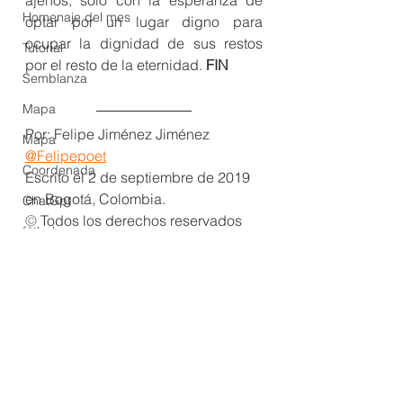
Homenaje del mes
optar por un lugar digno para 
ocupar la dignidad de sus restos 
Tutorial
por el resto de la eternidad. 
FIN
Semblanza
Mapa
Por: Felipe Jiménez Jiménez 
Mapa
@Felipepoet
Coordenada
Escrito el 2 de septiembre de 2019 
en Bogotá, Colombia.
ChatGpt
© 
Todos los derechos reservados 
fútbol
2019.
guion literario
Dale click 
acá para acceder a otros 
relatos de Felipe
Serie
Imagen: Mike Birdy
guion literario
Ficción
Literatura Colombiana
viaje
@Felipepoet
Equipo