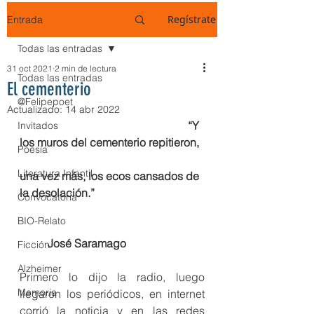
Regístrate
Entrada
Todas las entradas
31 oct 2021
2 min de lectura
Todas las entradas
El cementerio
@Felipepoet
Actualizado:
14 abr 2022
“Y 
Invitados
los muros del cementerio repitieron, 
Poesía
Literatura Infantil
una vez más, los ecos cansados de 
la desolación.” 
Convocatoria
BIO-Relato
José Saramago
Ficción
Alzheimer
Primero lo dijo la radio, luego 
Memoria
llegaron los periódicos, en internet 
corrió la noticia y en las redes 