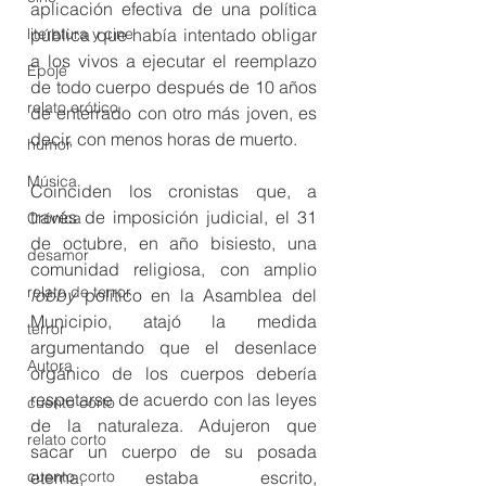
aplicación efectiva de una política 
pública que había intentado obligar 
literatura y cine
a los vivos a ejecutar el reemplazo 
Epojé
de todo cuerpo después de 10 años 
relato erótico
de enterrado con otro más joven, es 
decir, con menos horas de muerto. 
humor
Música
Coinciden los cronistas que, a 
través de imposición judicial, el 31 
Crónica
de octubre, en año bisiesto, una 
desamor
comunidad religiosa, con amplio 
relato de terror
lobby
 político en la Asamblea del 
Municipio, atajó la medida 
terror
argumentando que el desenlace 
Autora
orgánico de los cuerpos debería 
respetarse de acuerdo con las leyes 
cuento corto
de la naturaleza. Adujeron que 
relato corto
sacar un cuerpo de su posada 
eterna, estaba escrito, 
cuento corto