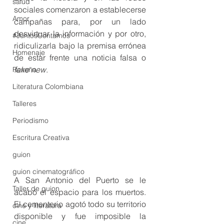
salud
sociales comenzaron a establecerse 
Amor
campañas para, por un lado 
desvirtuar la información y por otro, 
#JuntosContamos
ridiculizarla bajo la premisa errónea 
Homenaje
de estar frente una noticia falsa o
fake new
. 
Reseña
Literatura Colombiana
Talleres
Periodismo
Escritura Creativa
guion
guion cinematográfico
A San Antonio del Puerto se le 
Taller de guion
acabó el espacio para los muertos. 
El cementerio agotó todo su territorio 
cine y literatura
disponible y fue imposible la 
cine