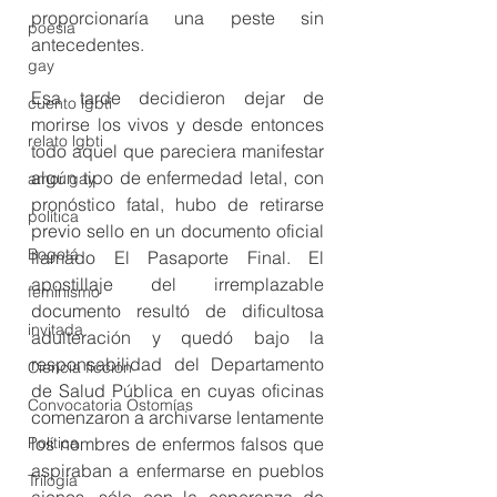
proporcionaría una peste sin 
poesía
antecedentes. 
gay
Esa tarde decidieron dejar de 
cuento lgbti
morirse los vivos y desde entonces 
relato lgbti
todo aquel que pareciera manifestar 
algún tipo de enfermedad letal, con 
amor gay
pronóstico fatal, hubo de retirarse 
política
previo sello en un documento oficial 
Bogotá
llamado El Pasaporte Final. El 
apostillaje del irremplazable 
feminismo
documento resultó de dificultosa 
invitada
adulteración y quedó bajo la 
responsabilidad del Departamento 
Ciencia ficción
de Salud Pública en cuyas oficinas 
Convocatoria Ostomías
comenzaron a archivarse lentamente 
los nombres de enfermos falsos que 
Política
aspiraban a enfermarse en pueblos 
Trilogía
ajenos, sólo con la esperanza de 