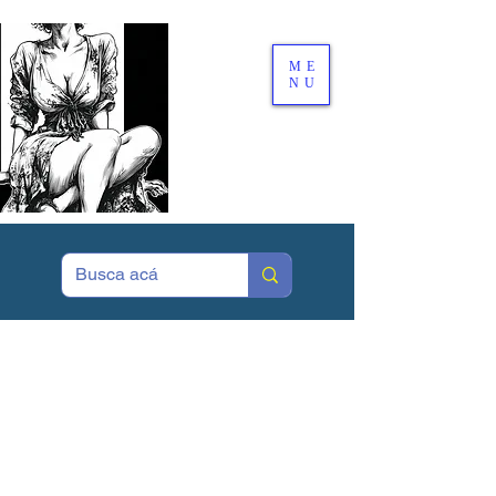
ME
NU