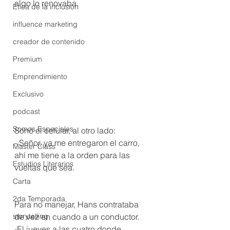
algo lo renovaba.
Ética de la inclusión
influence marketing
creador de contenido
Premium
Emprendimiento
Exclusivo
podcast
Somos Especiales
Sonó el celular, al otro lado: 
- Señor, ya me entregaron el carro, 
Master Class
ahí me tiene a la orden para las 
Estudios Literarios
vueltas que sea.
Carta
2da Temporada
Para no manejar, Hans contrataba 
storytelling
de vez en cuando a un conductor.
-El jueves a las cuatro donde 