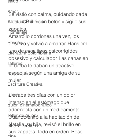
salud
Amor
Se vistió con calma, cuidando cada 
detalle. Brilló con betún y sigilo sus 
#JuntosContamos
zapatos.
Homenaje
Amarró lo cordones una vez, los 
Reseña
deshizo y volvió a amarrar. Hans era 
uno de esos tipos psicorrígidos 
Literatura Colombiana
obsesivo y calculador. Las canas en 
Talleres
la barba le daban un atractivo 
especial según una amiga de su 
Periodismo
mujer.
Escritura Creativa
guion
Llevaba tres días con un dolor 
intenso en el estómago que 
guion cinematográfico
adormecía con un medicamento. 
Taller de guion
Cuando entró a la habitación de 
Natalia, su hija, revisó el brillo en 
cine y literatura
sus zapatos. Todo en orden. Besó 
cine