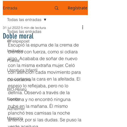
Regístrate
Entrada
Todas las entradas
31 jul 2022
5 min de lectura
Todas las entradas
Doble moral
@Felipepoet
Escupió la espuma de la crema de 
Invitados
dientes con fuerza, como si odiara 
algo. Acababa de soñar de nuevo 
Poesía
con la misma extraña mujer. Celó 
Literatura Infantil
con atención cada movimiento para 
no cortarse la cara en la afeitada. El 
Convocatoria
espejo lo reflejaba, pero no lo 
BIO-Relato
definía. Observó a través de la 
Ficción
ventana y no encontró ninguna 
nube en la mañana. Él mismo 
Alzheimer
planchó tres camisas la noche 
Memoria
anterior, por si las dudas. Se puso la 
verde aceituna.