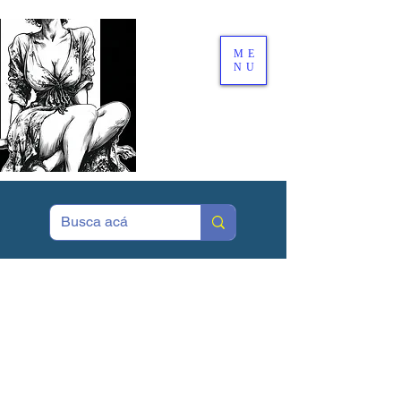
ME
NU