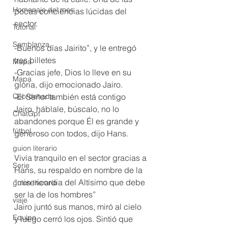
Homenaje del mes
pocas conciencias lúcidas del 
sector.
Tutorial
Semblanza
-Buenos días Jairito”, y le entregó 
tres billetes
Mapa
-Gracias jefe, Dios lo lleve en su 
Mapa
gloria, dijo emocionado Jairo.
Coordenada
-El Señor también está contigo 
Jairo, háblale, búscalo, no lo 
ChatGpt
abandones porque Él es grande y 
fútbol
generoso con todos, dijo Hans.
guion literario
Vivía tranquilo en el sector gracias a 
Serie
Hans, su respaldo en nombre de la 
“misericordia del Altísimo que debe 
guion literario
ser la de los hombres”
viaje
Jairo juntó sus manos, miró al cielo 
Equipo
y luego cerró los ojos. Sintió que 