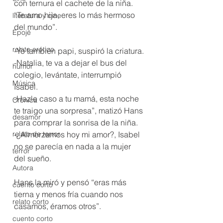
con ternura el cachete de la niña. 
“Te amo hija, eres lo más hermoso 
literatura y cine
del mundo”.
Epojé
relato erótico
-Yo también papi, suspiró la criatura.
-Natalia, te va a dejar el bus del 
humor
colegio, levántate, interrumpió 
Música
Isabel.
-Hazle caso a tu mamá, esta noche 
Crónica
te traigo una sorpresa”, matizó Hans 
desamor
para comprar la sonrisa de la niña.
relato de terror
-¿Almorzamos hoy mi amor?, Isabel 
no se parecía en nada a la mujer 
terror
del sueño.
Autora
Hans la miró y pensó “eras más 
cuento corto
tierna y menos fría cuando nos 
relato corto
casamos, éramos otros”.
cuento corto