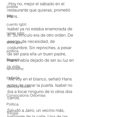
-Hoy no, mejor el sábado en el 
poesía
restaurante que quieras, prometió 
gay
Hans.
cuento lgbti
Isabel ya no estaba enamorada de 
relato lgbti
él. Su vínculo era de otro orden. De 
apego, de necesidad, de 
amor gay
costumbre. Sin reproches, a pesar 
política
de ser para ella un buen padre, 
Bogotá
Hans había dejado de ser su luz en 
la vida.
feminismo
invitada
-Me voy en el blanco, señaló Hans 
antes de cerrar la puerta. Isabel no 
Ciencia ficción
iba a tocar ninguno de lo otros dos 
Convocatoria Ostomías
carros.
Política
Saludó a Jairo, un vecino más, 
Trilogía
habitante de la calle. Una de las 