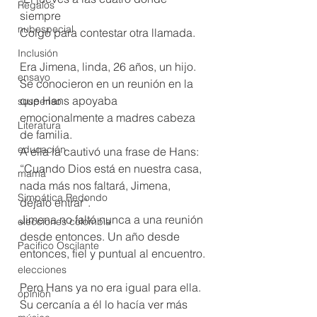
Regalos
siempre
nubespecial
Colgó para contestar otra llamada.
Inclusión
Era Jimena, linda, 26 años, un hijo. 
ensayo
Se conocieron en un reunión en la 
que Hans apoyaba 
suspenso
emocionalmente a madres cabeza 
Literatura
de familia.
educación
A ella la cautivó una frase de Hans: 
“Cuando Dios está en nuestra casa, 
mamá
nada más nos faltará, Jimena, 
Simpática Redondo
déjalo entrar”.
Jimena no faltó nunca a una reunión 
elecciones colombia
desde entonces. Un año desde 
Pacifico Oscilante
entonces, fiel y puntual al encuentro.
elecciones
Pero Hans ya no era igual para ella. 
opinión
Su cercanía a él lo hacía ver más 