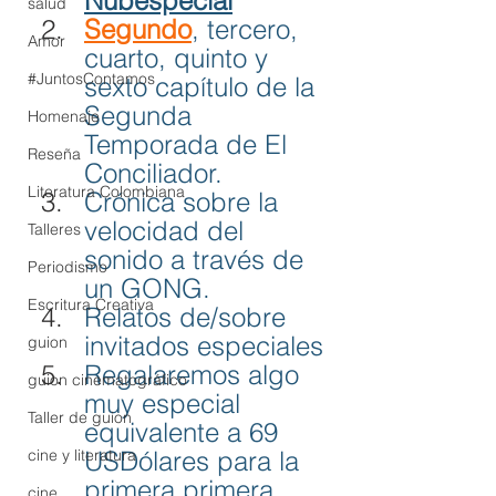
Nubespecial
salud
Segundo
, tercero, 
Amor
cuarto, quinto y 
#JuntosContamos
sexto capítulo de la 
Segunda 
Homenaje
Temporada de El 
Reseña
Conciliador.
Literatura Colombiana
Crónica sobre la 
velocidad del 
Talleres
sonido a través de 
Periodismo
un GONG.
Escritura Creativa
Relatos de/sobre 
invitados especiales
guion
Regalaremos algo 
guion cinematográfico
muy especial 
Taller de guion
equivalente a 69 
cine y literatura
USDólares para la 
primera primera 
cine