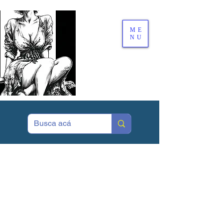
ME
NU