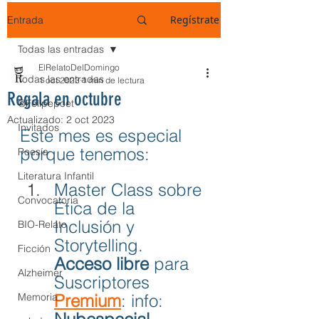
Regístrate
Entrada
Todas las entradas
ElRelatoDelDomingo
Todas las entradas
1 oct 2023
1 min de lectura
Regala en octubre
@Felipepoet
Actualizado:
2 oct 2023
Invitados
Este mes es especial 
porque tenemos:
Poesía
Literatura Infantil
Master Class sobre 
Convocatoria
Ética de la 
Inclusión y 
BIO-Relato
Storytelling. 
Ficción
Acceso libre
 para 
Alzheimer
Suscriptores 
Memoria
Premium
: info: 