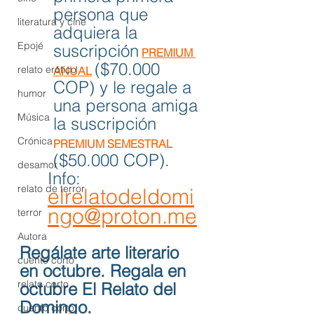
persona que 
literatura y cine
adquiera la 
Epojé
suscripción
PREMIUM 
($70.000 
relato erótico
ANUAL
COP) y le regale a 
humor
una persona amiga 
Música
la suscripción
Crónica
PREMIUM SEMESTRAL
($50.000 COP). 
desamor
Info: 
relato de terror
elrelatodeldomi
ngo@proton.me
terror
Autora
Regálate arte literario 
cuento corto
en octubre. Regala en 
relato corto
octubre El Relato del 
Domingo.
cuento corto