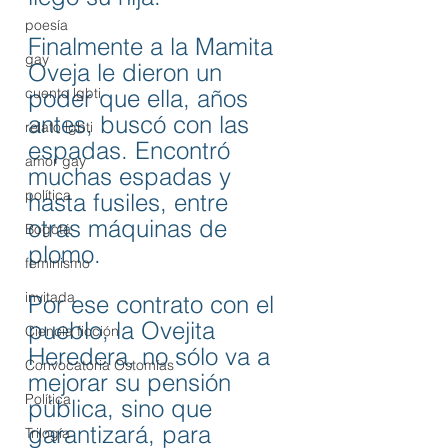
poesía
Finalmente a la Mamita 
gay
Oveja le dieron un 
cuento lgbti
poder que ella, años 
antes, buscó con las 
relato lgbti
espadas. Encontró 
amor gay
muchas espadas y 
política
hasta fusiles, entre 
otras máquinas de 
Bogotá
plomo. 
feminismo
invitada
Por ese contrato con el 
pueblo, la Ovejita 
Ciencia ficción
Heredera, no sólo va a 
Convocatoria Ostomías
mejorar su pensión 
Política
pública, sino que 
garantizará, para 
Trilogía