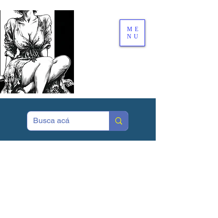
ME
NU