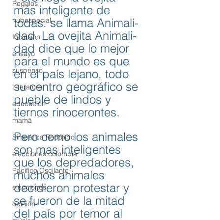
Regalos
más inteligente de 
nubespecial
todas: se llama Animali-
dad. La ovejita Animali-
Inclusión
dad dice que lo mejor 
ensayo
para el mundo es que 
suspenso
en el país lejano, todo 
su centro geográfico se 
Literatura
pueble de lindos y 
educación
tiernos rinocerontes. 
mamá
Pero como los animales 
Simpática Redondo
son mas inteligentes 
elecciones colombia
que los depredadores, 
Pacifico Oscilante
muchos animales 
decidieron protestar y 
elecciones
se fueron de la mitad 
opinión
del país por temor al 