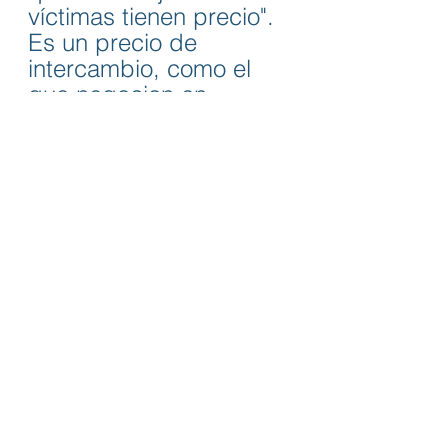
víctimas tienen precio". 
Es un precio de 
intercambio, como el 
que negocian en 
algunas cárceles, por 
ejemplo.
No existe ningún 
prestigiditador, mago o 
brujo, no existe ningún 
algoritmo técnico, 
ningún falso profeta 
que pueda predecir, 
con absoluta precisión, 
lo que va a suceder en 
esta 
Fiesta
. No 
obstante, como muchas 