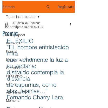
Regístrate
Entrada
Todas las entradas
ElRelatoDelDomingo
Todas las entradas
14 jun
3 min de lectura
Prompt
@Felipepoet
EL EXILIO
Invitados
“EL hombre entristecido 
Poesía
mira
caer vehemente la luz a 
Literatura Infantil
su ventana:
Convocatoria
distraído contempla la 
BIO-Relato
distancia
de espumas, como 
Ficción
olas, lejanías…”
Alzheimer
Fernando Charry Lara
Memoria