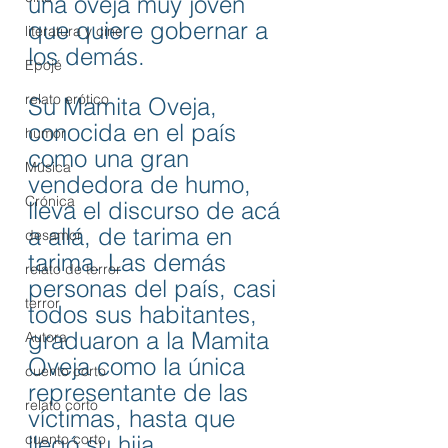
una oveja muy joven 
que quiere gobernar a 
literatura y cine
los demás. 
Epojé
relato erótico
Su Mamita Oveja, 
conocida en el país 
humor
como una gran 
Música
vendedora de humo, 
Crónica
lleva el discurso de acá 
a allá, de tarima en 
desamor
tarima. Las demás 
relato de terror
personas del país, casi 
terror
todos sus habitantes, 
graduaron a la Mamita 
Autora
Oveja como la única 
cuento corto
representante de las 
relato corto
víctimas, hasta que 
cuento corto
llegó su hija. 