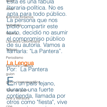
Esta es una fábula 
salud
literaria-política. No es 
Amor
apta para todo público.
#JuntosContamos
La persona que nos 
pidió compartir este 
Homenaje
texto, decidió no asumir 
Reseña
el compromiso público 
Literatura Colombiana
de su autoría. Vamos a 
Talleres
llamarla: "La Pantera”.
Periodismo
La Lengua
Escritura Creativa
Por:  La Pantera
guion
E
guion cinematográfico
n un país lejano, 
durante una fuerte 
Taller de guion
contienda, llamada por 
cine y literatura
otros como "fiesta", vive 
cine