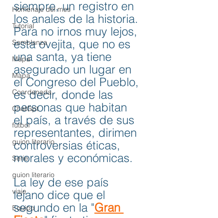
siempre, un registro en 
Homenaje del mes
los anales de la historia. 
Tutorial
Para no irnos muy lejos, 
esta ovejita, que no es 
Semblanza
una santa, ya tiene 
Mapa
asegurado un lugar en 
Mapa
el Congreso del Pueblo, 
Coordenada
es decir, donde las 
personas que habitan 
ChatGpt
el país, a través de sus 
fútbol
representantes, dirimen 
guion literario
controversias éticas, 
morales y económicas. 
Serie
guion literario
La ley de ese país 
viaje
lejano dice que el 
segundo en la "
Gran 
Equipo