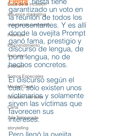
Fiesta
" fiesta tiene 
Ética de la inclusión
garantizado un voto en 
influence marketing
la reunión de todos los 
representantes. Y es allí 
creador de contenido
donde la ovejita Prompt 
Premium
ganó fama, prestigio y 
Emprendimiento
discurso de lengua, de 
pura lengua, no de 
Exclusivo
hechos concretos. 
podcast
Somos Especiales
El discurso según el 
cual, sólo existen unos 
Master Class
victimarios y solamente 
Estudios Literarios
sirven las víctimas que 
Carta
favorecen sus 
2da Temporada
intereses. 
storytelling
Pero llegó la ovejita 