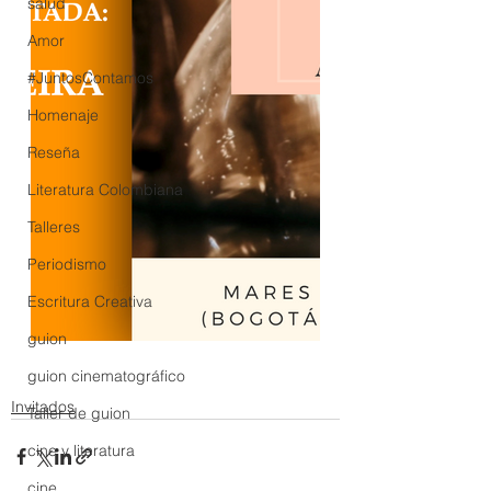
salud
Amor
#JuntosContamos
Homenaje
Reseña
Literatura Colombiana
Talleres
Periodismo
Escritura Creativa
guion
guion cinematográfico
Invitados
Taller de guion
cine y literatura
cine