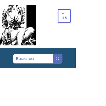
ME
NU