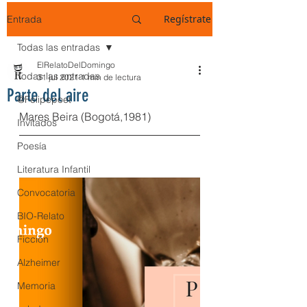
Regístrate
Entrada
Todas las entradas
ElRelatoDelDomingo
Todas las entradas
31 jul 2021
1 min de lectura
Parte del aire
@Felipepoet
Mares Beira (Bogotá,1981)
Invitados
Poesía
Literatura Infantil
Convocatoria
BIO-Relato
Ficción
Alzheimer
Memoria