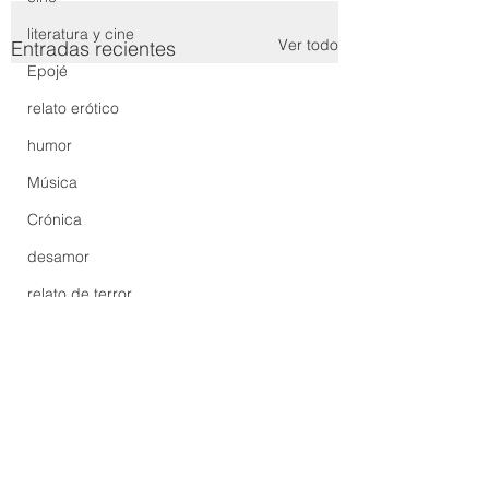
literatura y cine
Ver todo
Entradas recientes
Epojé
relato erótico
humor
Música
Crónica
desamor
relato de terror
terror
Autora
cuento corto
1 comentario
relato corto
cuento corto