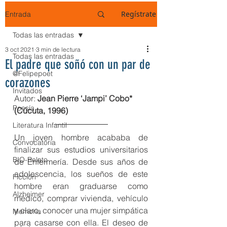
Regístrate
Entrada
Todas las entradas
3 oct 2021
3 min de lectura
Todas las entradas
El padre que soñó con un par de
@Felipepoet
corazones
Invitados
Autor: 
Jean Pierre ‘Jampi’ Cobo* 
Poesía
(Cúcuta, 1996)
Literatura Infantil
Un joven hombre acababa de 
Convocatoria
finalizar sus estudios universitarios 
BIO-Relato
de Enfermería. Desde sus años de 
adolescencia, los sueños de este 
Ficción
hombre eran graduarse como 
Alzheimer
médico, comprar vivienda, vehículo 
y claro, conocer una mujer simpática 
Memoria
para casarse con ella. El deseo de 