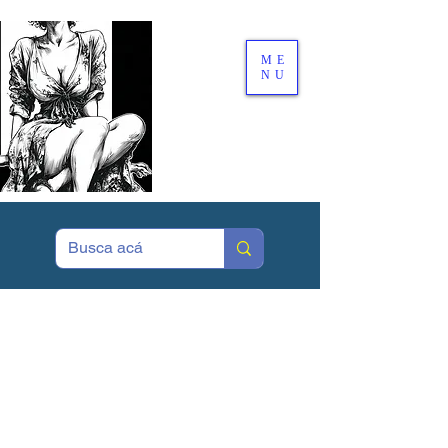
ME
NU