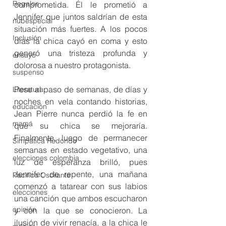
Regalos
comprometida. Él le prometió a 
Jennifer que juntos saldrían de esta 
nubespecial
situación más fuertes. A los pocos 
Inclusión
días la chica cayó en coma y esto 
generó una tristeza profunda y 
ensayo
dolorosa a nuestro protagonista.
suspenso
Pese al paso de semanas, de días y 
Literatura
noches en vela contando historias, 
educación
Jean Pierre nunca perdió la fe en 
mamá
que su chica se mejoraría. 
Finalmente, luego de permanecer 
Simpática Redondo
semanas en estado vegetativo, una 
elecciones colombia
luz de esperanza brilló, pues 
Jennifer, de repente, una mañana 
Pacifico Oscilante
comenzó a tatarear con sus labios 
elecciones
una canción que ambos escucharon 
opinión
y con la que se conocieron. La 
ilusión de vivir renacía, a la chica le 