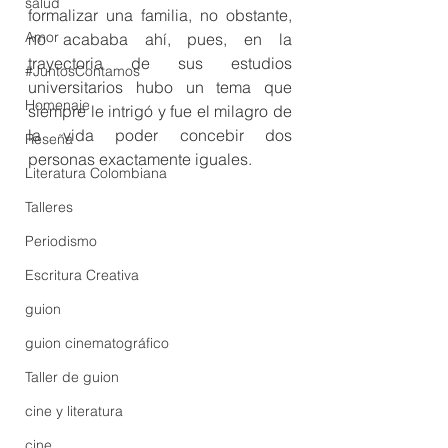
salud
formalizar una familia, no obstante, 
Amor
no acababa ahí, pues, en la 
trayectoria de sus estudios 
#JuntosContamos
universitarios hubo un tema que 
Homenaje
siempre le intrigó y fue el milagro de 
la vida poder concebir dos 
Reseña
personas exactamente iguales.
Literatura Colombiana
Talleres
Periodismo
Escritura Creativa
guion
guion cinematográfico
Taller de guion
cine y literatura
cine