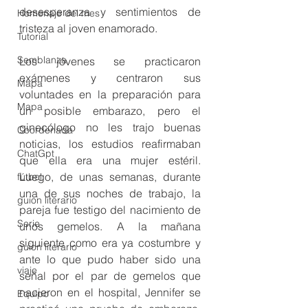
desesperanza y sentimientos de 
Homenaje del mes
tristeza al joven enamorado.
Tutorial
Semblanza
Los jóvenes se practicaron 
exámenes y centraron sus 
Mapa
voluntades en la preparación para 
Mapa
un posible embarazo, pero el 
ginecólogo no les trajo buenas 
Coordenada
noticias, los estudios reafirmaban 
ChatGpt
que ella era una mujer estéril. 
Luego, de unas semanas, durante 
fútbol
una de sus noches de trabajo, la 
guion literario
pareja fue testigo del nacimiento de 
Serie
unos gemelos. A la mañana 
siguiente como era ya costumbre y 
guion literario
ante lo que pudo haber sido una 
viaje
señal por el par de gemelos que 
nacieron en el hospital, Jennifer se 
Equipo