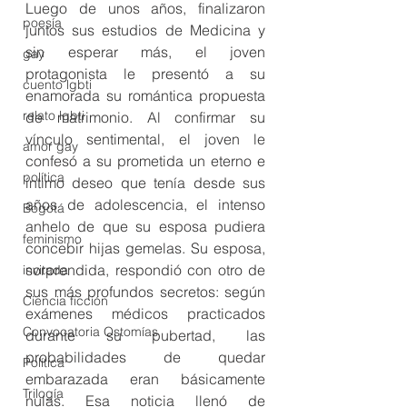
Luego de unos años, finalizaron 
poesía
juntos sus estudios de Medicina y 
sin esperar más, el joven 
gay
protagonista le presentó a su 
cuento lgbti
enamorada su romántica propuesta 
relato lgbti
de matrimonio. Al confirmar su 
vínculo sentimental, el joven le 
amor gay
confesó a su prometida un eterno e 
política
íntimo deseo que tenía desde sus 
años de adolescencia, el intenso 
Bogotá
anhelo de que su esposa pudiera 
feminismo
concebir hijas gemelas. Su esposa, 
sorprendida, respondió con otro de 
invitada
sus más profundos secretos: según 
Ciencia ficción
exámenes médicos practicados 
Convocatoria Ostomías
durante su pubertad, las 
probabilidades de quedar 
Política
embarazada eran básicamente 
Trilogía
nulas. Esa noticia llenó de 