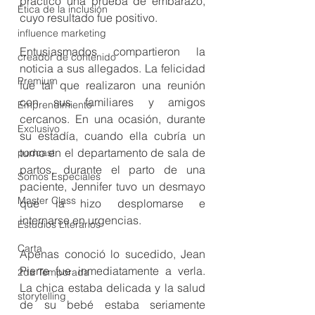
practicó una prueba de embarazo, 
Ética de la inclusión
cuyo resultado fue positivo.
influence marketing
Entusiasmados compartieron la 
creador de contenido
noticia a sus allegados. La felicidad 
Premium
fue tal que realizaron una reunión 
con sus familiares y amigos 
Emprendimiento
cercanos. En una ocasión, durante 
Exclusivo
su estadía, cuando ella cubría un 
turno en el departamento de sala de 
podcast
partos, durante el parto de una 
Somos Especiales
paciente, Jennifer tuvo un desmayo 
Master Class
que la hizo desplomarse e 
internarse en urgencias.
Estudios Literarios
Carta
Apenas conoció lo sucedido, Jean 
Pierre fue inmediatamente a verla. 
2da Temporada
La chica estaba delicada y la salud 
storytelling
de su bebé estaba seriamente 