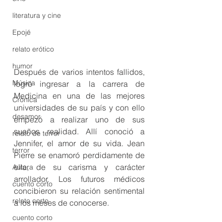
literatura y cine
Epojé
relato erótico
humor
Después de varios intentos fallidos, 
Música
logró ingresar a la carrera de 
Medicina en una de las mejores 
Crónica
universidades de su país y con ello 
desamor
empezó a realizar uno de sus 
sueños realidad. Allí conoció a 
relato de terror
Jennifer, el amor de su vida. Jean 
terror
Pierre se enamoró perdidamente de 
ella, de su carisma y carácter 
Autora
arrollador. Los futuros médicos 
cuento corto
concibieron su relación sentimental 
relato corto
a los meses de conocerse.
cuento corto