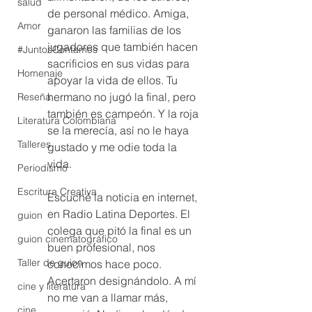
salud
de personal médico. Amiga, 
Amor
ganaron las familias de los 
jugadores que también hacen 
#JuntosContamos
sacrificios en sus vidas para 
Homenaje
apoyar la vida de ellos. Tu 
hermano no jugó la final, pero 
Reseña
también es campeón. Y la roja 
Literatura Colombiana
se la merecía, así no le haya 
Talleres
gustado y me odie toda la 
vida. 
Periodismo
Escritura Creativa
Escuché la noticia en internet, 
en Radio Latina Deportes. El 
guion
colega que pitó la final es un 
guion cinematográfico
buen profesional, nos 
Taller de guion
conocimos hace poco. 
Acertaron designándolo. A mí 
cine y literatura
no me van a llamar más, 
cine