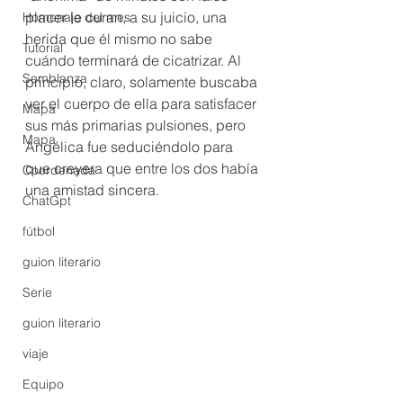
placer le curan, a su juicio, una 
Homenaje del mes
herida que él mismo no sabe 
Tutorial
cuándo terminará de cicatrizar. Al 
Semblanza
principio, claro, solamente buscaba 
ver el cuerpo de ella para satisfacer 
Mapa
sus más primarias pulsiones, pero 
Mapa
Angélica fue seduciéndolo para 
que creyera que entre los dos había 
Coordenada
una amistad sincera.
ChatGpt
fútbol
guion literario
Serie
guion literario
viaje
Equipo