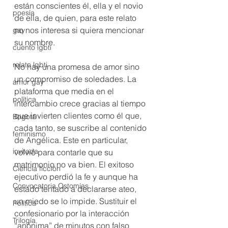
están conscientes él, ella y el novio 
poesía
de ella, de quien, para este relato 
no nos interesa si quiera mencionar 
gay
su nombre.
cuento lgbti
relato lgbti
No hay una promesa de amor sino 
un compromiso de soledades. La 
amor gay
plataforma que media en el 
política
intercambio crece gracias al tiempo 
que invierten clientes como él que, 
Bogotá
cada tanto, se suscribe al contenido 
feminismo
de Angélica. Este en particular, 
invitada
volvió para contarle que su 
matrimonio no va bien. El exitoso 
Ciencia ficción
ejecutivo perdió la fe y aunque ha 
Convocatoria Ostomías
estado tentado a declararse ateo, 
un miedo se lo impide. Sustituir el 
Política
confesionario por la interacción 
Trilogía
“anónima” de minutos con falso 