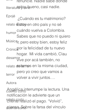
renuncié. Nadie sabe dónde 
estoy, bueno, casi nadie. 
literatura y cine
Epojé
 ¿Cuándo es tu matrimonio? 
Estoy en otro país y no sé 
relato erótico
cuándo vuelva a Colombia. 
humor
Sabes que no puedo ni quiero 
Música
ir, pero estoy bien, estoy feliz 
por la felicidad de tu nuevo 
Crónica
hogar.  Mi vida cambió, Clau 
desamor
vive por acá también, no 
estamos en la misma ciudad, 
relato de terror
pero yo creo que vamos a 
terror
volver a vivir juntos….
Autora
Angélica interrumpe la lectura. Una 
cuento corto
notificación le advierte que un 
relato corto
cliente realizó el pago. “Volvió”, 
piensa. Sobre la farsa del vínculo 
cuento corto