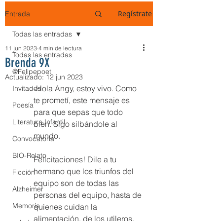
Regístrate
Entrada
Todas las entradas
11 jun 2023
4 min de lectura
Todas las entradas
Brenda 9X
@Felipepoet
Actualizado:
12 jun 2023
-Hola Angy, estoy vivo. Como 
Invitados
te prometí, este mensaje es 
Poesía
para que sepas que todo 
Literatura Infantil
bien. Sigo silbándole al 
mundo. 
Convocatoria
BIO-Relato
Felicitaciones! Dile a tu 
hermano que los triunfos del 
Ficción
equipo son de todas las 
Alzheimer
personas del equipo, hasta de 
Memoria
quienes cuidan la 
alimentación, de los utileros, 