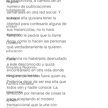
le proporciona, a cambio de un 
Regalos
número de publicaciones 
nubespecial
semanales en otra red social. Y 
aunque ella quisiera tener la 
Inclusión
libertad para confesarle alguna de 
ensayo
sus melancolías, no lo hará. 
suspenso
Tampoco le pedirá que lo llame 
Angy, como lo hacen las personas 
Literatura
que verdaderamente la quieren. 
educación
Preferiría no habérsele desnudado 
mamá
a este desconocido y quizá 
Simpática Redondo
encontrárselo en otra vida donde 
elecciones colombia
ninguno de los dos fuera quien es. 
Preferiría dejar de ser esa ella que 
Pacifico Oscilante
todos ven y nadie conoce. La 
elecciones
ambición por llenarse de cosas la 
paga aceptando el modelo 
opinión
transaccional que la une con 