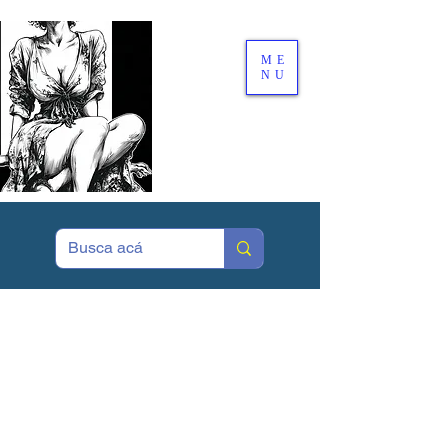
ME
NU