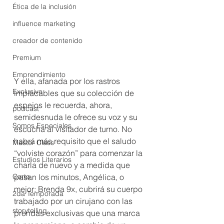
Ética de la inclusión
influence marketing
creador de contenido
Premium
Emprendimiento
Y ella, afanada por los rastros 
Exclusivo
implacables que su colección de 
espejos le recuerda, ahora, 
podcast
semidesnuda le ofrece su voz y su 
Somos Especiales
escucha al visitador de turno. No 
habrá más requisito que el saludo 
Master Class
“volviste corazón” para comenzar la 
Estudios Literarios
charla de nuevo y a medida que 
Carta
pasan los minutos, Angélica, o 
mejor: Brenda 9x, cubrirá su cuerpo 
2da Temporada
trabajado por un cirujano con las 
storytelling
prendas exclusivas que una marca 