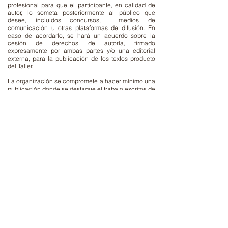
profesional para que el participante, en calidad de
autor, lo someta posteriormente al público que
desee, incluidos concursos, medios de
comunicación u otras plataformas de difusión. En
caso de acordarlo, se hará un acuerdo sobre la
cesión de derechos de autoría, firmado
expresamente por ambas partes y/o una editorial
externa, para la publicación de los textos producto
del Taller.
La organización se compromete a hacer mínimo una
publicación donde se destaque el trabajo escritos de
los participantes, pero no se compromete a la
publicación en libro de papel de todos los textos. Se
compromete a dejar claro los mecanismos para la
posterior publicación en libro en papel, previo
acuerdo con los participantes que así lo requieran.
En todo caso, este acuerdo de participación se
cumple bajo principios de la buena fe.
En este sentido entre ambas partes ejecutarán el
taller de la mejor forma posible con principios
básicos de respeto con los demás participantes.
Bogotá, Colombia Octubre 15 de 2021.