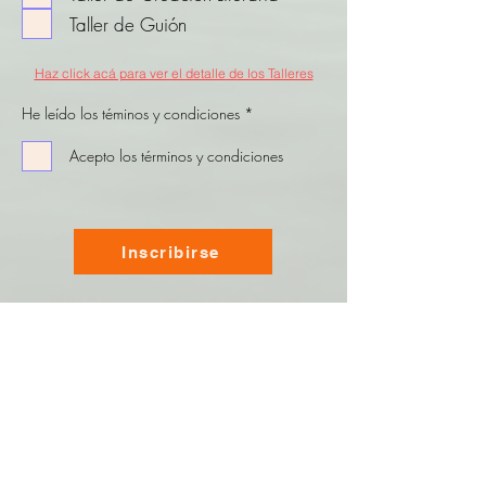
a
t
Taller de Guión
o
r
Haz click acá para ver el detalle de los Talleres
i
o
O
He leído los téminos y condiciones
*
b
l
Acepto los términos y condiciones
i
g
a
t
o
r
i
Inscribirse
o
Términos y Condiciones
Recibe novedades y
ofertas del Relato del
Domingo