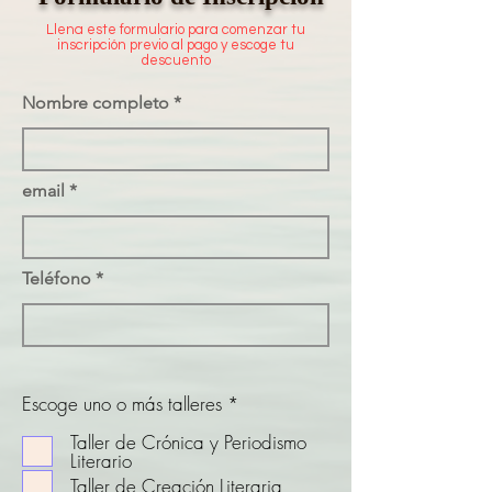
Llena este formulario para comenzar tu
inscripción previo al pago y escoge tu
descuento
Nombre completo
email
Teléfono
O
Escoge uno o más talleres
*
b
l
Taller de Crónica y Periodismo
i
Literario
g
Taller de Creación Literaria