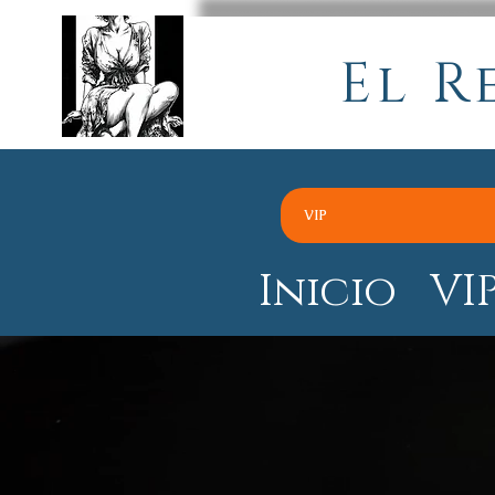
El R
VIP
Inicio
VI