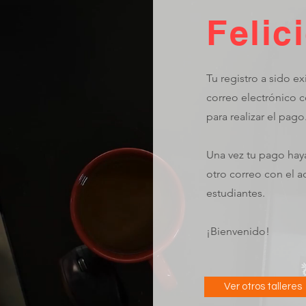
Felic
Tu registro a sido ex
correo electrónico c
para realizar el pago
Una vez tu pago haya
otro correo con el a
estudiantes.
¡Bienvenido!
Ver otros talleres