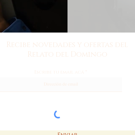
Recibe novedades y ofertas del
Relato del Domingo
Escribe tu email acá