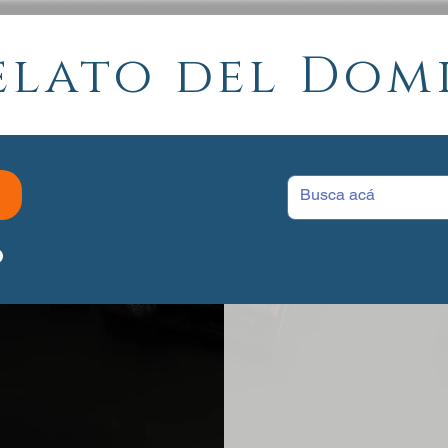
elato del Do
P