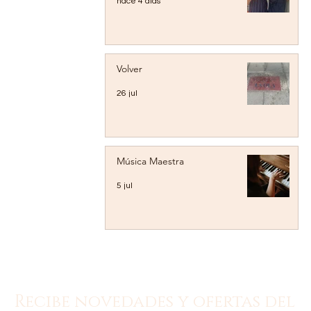
hace 4 días
Volver
26 jul
Música Maestra
5 jul
Recibe novedades y ofertas del