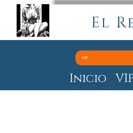
El R
VIP
Inicio
VI