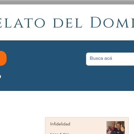
elato del Do
P
Infidelidad