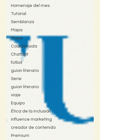
Homenaje del mes
Tutorial
Semblanza
Mapa
Mapa
Coordenada
ChatGpt
fútbol
guion literario
Serie
guion literario
viaje
Equipo
Ética de la inclusión
influence marketing
creador de contenido
Premium