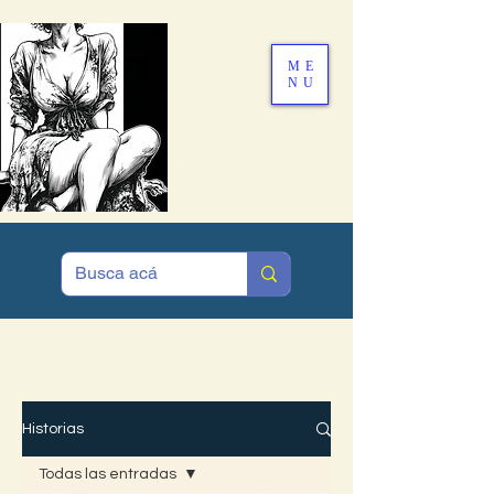
ME
NU
MENÚ
Historias
Todas las entradas