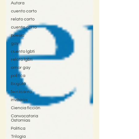
Autora
cuento corto
relato corto
cuento corto
poesía
gay
cuento lgbti
relato lgbti
amor gay
política
Bogotá
feminismo
invitada
Ciencia ficción
Convocatoria
Ostomías
Política
Trilogía