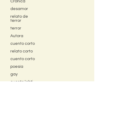
Crónica
desamor
relato de
terror
terror
Autora
cuento corto
relato corto
cuento corto
poesía
gay
cuento lgbti
relato lgbti
amor gay
política
Bogotá
feminismo
invitada