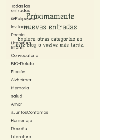
Todas las
entradas
Próximamente
@Felipepoet
nuevas entradas
Invitados
Poesía
Explora otras categorías en
Literatura
este blog o vuelve más tarde.
Infantil
Convocatoria
BIO-Relato
Ficción
Alzheimer
Memoria
salud
Amor
#JuntosContamos
Homenaje
Reseña
Literatura