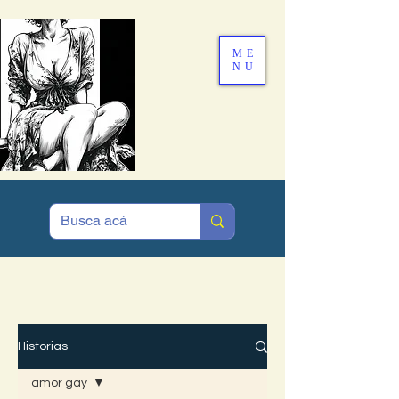
ME
NU
MENÚ
Historias
amor gay