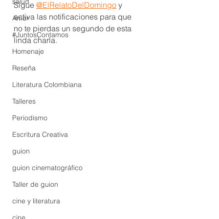
salud
Sigue 
@ElRelatoDelDomingo
 y 
activa las notificaciones para que 
Amor
no te pierdas un segundo de esta 
#JuntosContamos
linda charla.
Homenaje
Reseña
Literatura Colombiana
Talleres
Periodismo
Escritura Creativa
guion
guion cinematográfico
Taller de guion
cine y literatura
cine