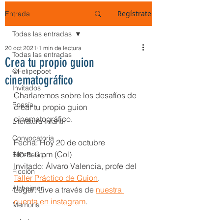
Regístrate
Entrada
Todas las entradas
20 oct 2021
1 min de lectura
Todas las entradas
Crea tu propio guion
@Felipepoet
cinematográfico
Invitados
Charlaremos sobre los desafíos de 
Poesía
crear tu propio guion 
cinematográfico.
Literatura Infantil
Convocatoria
Fecha: Hoy 20 de octubre 
Hora: 6 pm (Col) 
BIO-Relato
Invitado: Álvaro Valencia, profe del 
Ficción
Taller Práctico de Guion
.
Alzheimer
Lugar: Live a través de 
nuestra 
cuenta en instagram
.
Memoria