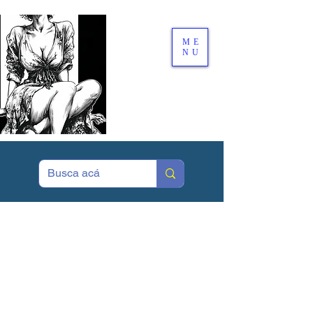
ME
NU