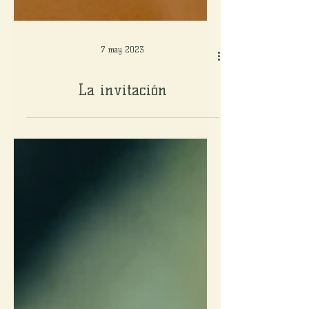
7 may 2023
La invitación