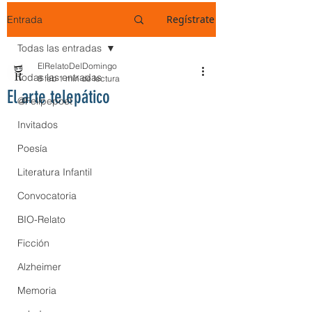
Regístrate
Entrada
Todas las entradas
ElRelatoDelDomingo
Todas las entradas
8 feb
1 min de lectura
El arte telepático
@Felipepoet
Invitados
Poesía
Literatura Infantil
Convocatoria
BIO-Relato
Ficción
Alzheimer
Memoria