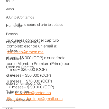
salud
Amor
#JuntosContamos
Artículo sobre el arte telepático
Homenaje
Reseña
Si quieres conocer el capítulo 
Literatura Colombiana
completo escribe un email a: 
Talleres
relatosco@proton.me
Aporta $6.000 (COP) o suscríbete 
Periodismo
como Miembro Premium (Prime) por:
Escritura Creativa
1 mes= $20.000 (COP)
3 meses= $50.000 (COP)
guion
6 meses = $70.000 (COP)
guion cinematográfico
12 meses= $ 90.000 (COP)
Taller de guion
Info: 
relatosco@proton.co
Elrelatodeldomingo@gmail.com
cine y literatura
cine