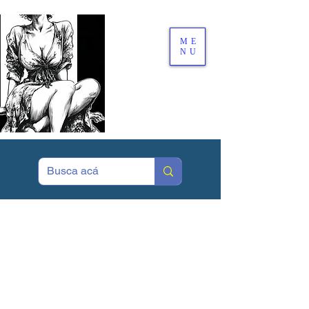
ME
NU